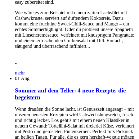
easy zubereitet sind.
Wie wäre es zum Beispiel mit einem zarten Lachsfilet mit
Cashewkruste, serviert auf duftendem Kokosreis. Dazu
kommt eine fruchtige Sweet-Chili-Sauce und Mango – ein
echtes Sommerhighlight! Oder du probierst unsere Spaghetti
mit Linsencremesauce, verfeinert mit knusprigem Pangrattato
und einem erfrischenden Gurkensalat mit Dill. Einfach,
sättigend und überraschend raffiniert...
...
mehr
01
Aug
Sommer auf dem Teller: 4 neue Rezepte, die
begeistern
Wenn draußen die Sonne lacht, ist Genusszeit angesagt – mit
unseren neuesten Rezepten wird’s abwechslungsreich, frisch
und richtig lecker. Los geht’s mit einem neuen Klassiker in
neuem Gewand: Tortellini-Salat mit dreierlei Käse, verfeinert
mit Pesto und gerösteten Pinienkernen. Perfekt fürs Picknick
an heißen Tagen. Für alle, die es gern herzhaft-veggie mögen,