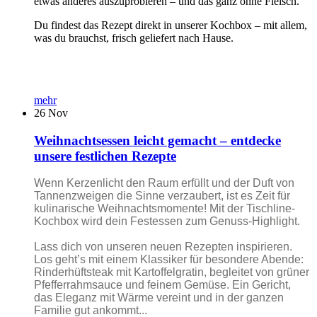
etwas anderes auszuprobieren – und das ganz ohne Fleisch.
Du findest das Rezept direkt in unserer Kochbox – mit allem,
was du brauchst, frisch geliefert nach Hause.
mehr
26
Nov
Weihnachtsessen leicht gemacht – entdecke
unsere festlichen Rezepte
Wenn Kerzenlicht den Raum erfüllt und der Duft von
Tannenzweigen die Sinne verzaubert, ist es Zeit für
kulinarische Weihnachtsmomente! Mit der Tischline-
Kochbox wird dein Festessen zum Genuss-Highlight.
Lass dich von unseren neuen Rezepten inspirieren.
Los geht’s mit einem Klassiker für besondere Abende:
Rinderhüftsteak mit Kartoffelgratin, begleitet von grüner
Pfefferrahmsauce und feinem Gemüse. Ein Gericht,
das Eleganz mit Wärme vereint und in der ganzen
Familie gut ankommt...