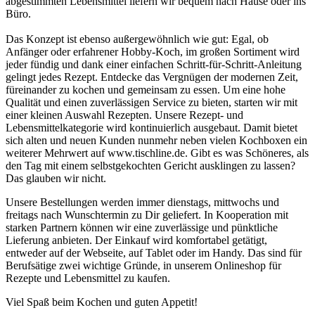
abgestimmten Lebensmittel liefern wir bequem nach Hause oder ins
Büro.
Das Konzept ist ebenso außergewöhnlich wie gut: Egal, ob
Anfänger oder erfahrener Hobby-Koch, im großen Sortiment wird
jeder fündig und dank einer einfachen Schritt-für-Schritt-Anleitung
gelingt jedes Rezept. Entdecke das Vergnügen der modernen Zeit,
füreinander zu kochen und gemeinsam zu essen. Um eine hohe
Qualität und einen zuverlässigen Service zu bieten, starten wir mit
einer kleinen Auswahl Rezepten. Unsere Rezept- und
Lebensmittelkategorie wird kontinuierlich ausgebaut. Damit bietet
sich alten und neuen Kunden nunmehr neben vielen Kochboxen ein
weiterer Mehrwert auf www.tischline.de. Gibt es was Schöneres, als
den Tag mit einem selbstgekochten Gericht ausklingen zu lassen?
Das glauben wir nicht.
Unsere Bestellungen werden immer dienstags, mittwochs und
freitags nach Wunschtermin zu Dir geliefert. In Kooperation mit
starken Partnern können wir eine zuverlässige und pünktliche
Lieferung anbieten. Der Einkauf wird komfortabel getätigt,
entweder auf der Webseite, auf Tablet oder im Handy. Das sind für
Berufsätige zwei wichtige Gründe, in unserem Onlineshop für
Rezepte und Lebensmittel zu kaufen.
Viel Spaß beim Kochen und guten Appetit!