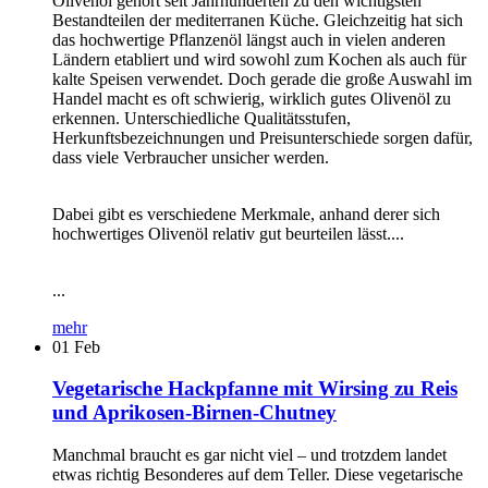
Olivenöl gehört seit Jahrhunderten zu den wichtigsten
Bestandteilen der mediterranen Küche. Gleichzeitig hat sich
das hochwertige Pflanzenöl längst auch in vielen anderen
Ländern etabliert und wird sowohl zum Kochen als auch für
kalte Speisen verwendet. Doch gerade die große Auswahl im
Handel macht es oft schwierig, wirklich gutes Olivenöl zu
erkennen. Unterschiedliche Qualitätsstufen,
Herkunftsbezeichnungen und Preisunterschiede sorgen dafür,
dass viele Verbraucher unsicher werden.
Dabei gibt es verschiedene Merkmale, anhand derer sich
hochwertiges Olivenöl relativ gut beurteilen lässt....
...
mehr
01
Feb
Vegetarische Hackpfanne mit Wirsing zu Reis
und Aprikosen-Birnen-Chutney
Manchmal braucht es gar nicht viel – und trotzdem landet
etwas richtig Besonderes auf dem Teller. Diese vegetarische