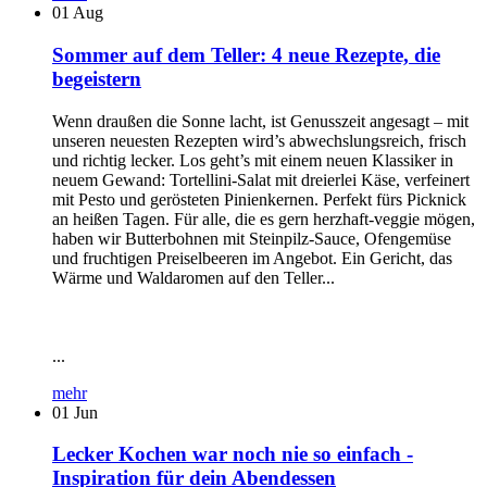
01
Aug
Sommer auf dem Teller: 4 neue Rezepte, die
begeistern
Wenn draußen die Sonne lacht, ist Genusszeit angesagt – mit
unseren neuesten Rezepten wird’s abwechslungsreich, frisch
und richtig lecker. Los geht’s mit einem neuen Klassiker in
neuem Gewand: Tortellini-Salat mit dreierlei Käse, verfeinert
mit Pesto und gerösteten Pinienkernen. Perfekt fürs Picknick
an heißen Tagen. Für alle, die es gern herzhaft-veggie mögen,
haben wir Butterbohnen mit Steinpilz-Sauce, Ofengemüse
und fruchtigen Preiselbeeren im Angebot. Ein Gericht, das
Wärme und Waldaromen auf den Teller...
...
mehr
01
Jun
Lecker Kochen war noch nie so einfach -
Inspiration für dein Abendessen