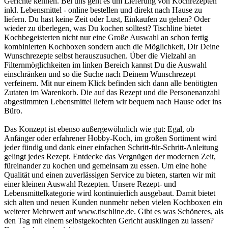
Gerichte kennen. Bei uns geht es um Lieferung von Kochrezepten
inkl. Lebensmittel - online bestellen und direkt nach Hause zu
liefern. Du hast keine Zeit oder Lust, Einkaufen zu gehen? Oder
wieder zu überlegen, was Du kochen solltest? Tischline bietet
Kochbegeisterten nicht nur eine Große Auswahl an schon fertig
kombinierten Kochboxen sondern auch die Möglichkeit, Dir Deine
Wunschrezepte selbst herauszusuchen. Über die Vielzahl an
Filternmöglichkeiten im linken Bereich kannst Du die Auswahl
einschränken und so die Suche nach Deinem Wunschrezept
verfeinern. Mit nur einem Klick befinden sich dann alle benötigten
Zutaten im Warenkorb. Die auf das Rezept und die Personenanzahl
abgestimmten Lebensmittel liefern wir bequem nach Hause oder ins
Büro.
Das Konzept ist ebenso außergewöhnlich wie gut: Egal, ob
Anfänger oder erfahrener Hobby-Koch, im großen Sortiment wird
jeder fündig und dank einer einfachen Schritt-für-Schritt-Anleitung
gelingt jedes Rezept. Entdecke das Vergnügen der modernen Zeit,
füreinander zu kochen und gemeinsam zu essen. Um eine hohe
Qualität und einen zuverlässigen Service zu bieten, starten wir mit
einer kleinen Auswahl Rezepten. Unsere Rezept- und
Lebensmittelkategorie wird kontinuierlich ausgebaut. Damit bietet
sich alten und neuen Kunden nunmehr neben vielen Kochboxen ein
weiterer Mehrwert auf www.tischline.de. Gibt es was Schöneres, als
den Tag mit einem selbstgekochten Gericht ausklingen zu lassen?