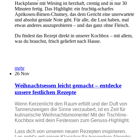
Hackpfanne mit Wirsing ist herzhaft, cremig und in nur 30
Minuten fertig. Das Highlight: ein fruchtig-scharfes
Aprikosen-Birnen-Chutney, das dem Gericht eine unerwartete
und absolut geniale Note gibt. Für alle, die Lust haben, mal
etwas anderes auszuprobieren – und das ganz ohne Fleisch.
Du findest das Rezept direkt in unserer Kochbox – mit allem,
was du brauchst, frisch geliefert nach Hause.
mehr
26
Nov
Weihnachtsessen leicht gemacht – entdecke
unsere festlichen Rezepte
Wenn Kerzenlicht den Raum erfüllt und der Duft von
Tannenzweigen die Sinne verzaubert, ist es Zeit für
kulinarische Weihnachtsmomente! Mit der Tischline-
Kochbox wird dein Festessen zum Genuss-Highlight.
Lass dich von unseren neuen Rezepten inspirieren.
Los geht’s mit einem Klassiker für besondere Abende: