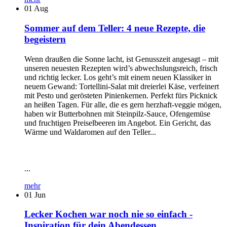
01
Aug
Sommer auf dem Teller: 4 neue Rezepte, die
begeistern
Wenn draußen die Sonne lacht, ist Genusszeit angesagt – mit
unseren neuesten Rezepten wird’s abwechslungsreich, frisch
und richtig lecker. Los geht’s mit einem neuen Klassiker in
neuem Gewand: Tortellini-Salat mit dreierlei Käse, verfeinert
mit Pesto und gerösteten Pinienkernen. Perfekt fürs Picknick
an heißen Tagen. Für alle, die es gern herzhaft-veggie mögen,
haben wir Butterbohnen mit Steinpilz-Sauce, Ofengemüse
und fruchtigen Preiselbeeren im Angebot. Ein Gericht, das
Wärme und Waldaromen auf den Teller...
...
mehr
01
Jun
Lecker Kochen war noch nie so einfach -
Inspiration für dein Abendessen