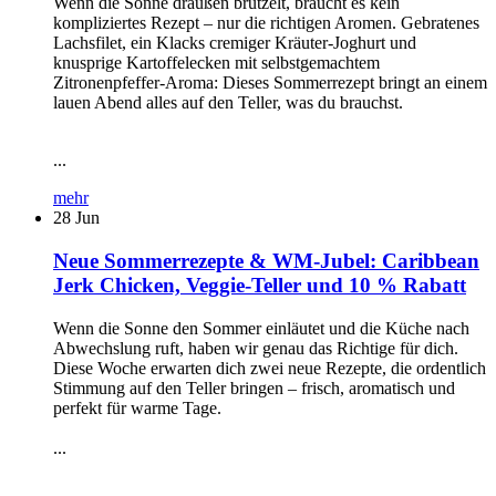
Wenn die Sonne draußen brutzelt, braucht es kein
kompliziertes Rezept – nur die richtigen Aromen. Gebratenes
Lachsfilet, ein Klacks cremiger Kräuter-Joghurt und
knusprige Kartoffelecken mit selbstgemachtem
Zitronenpfeffer-Aroma: Dieses Sommerrezept bringt an einem
lauen Abend alles auf den Teller, was du brauchst.
...
mehr
28
Jun
Neue Sommerrezepte & WM-Jubel: Caribbean
Jerk Chicken, Veggie-Teller und 10 % Rabatt
Wenn die Sonne den Sommer einläutet und die Küche nach
Abwechslung ruft, haben wir genau das Richtige für dich.
Diese Woche erwarten dich zwei neue Rezepte, die ordentlich
Stimmung auf den Teller bringen – frisch, aromatisch und
perfekt für warme Tage.
...