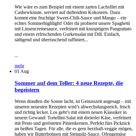
Wie wäre es zum Beispiel mit einem zarten Lachsfilet mit
Cashewkruste, serviert auf duftendem Kokosreis. Dazu
kommt eine fruchtige Sweet-Chili-Sauce und Mango – ein
echtes Sommerhighlight! Oder du probierst unsere Spaghetti
mit Linsencremesauce, verfeinert mit knusprigem Pangrattato
und einem erfrischenden Gurkensalat mit Dill. Einfach,
sättigend und überraschend raffiniert...
...
mehr
01
Aug
Sommer auf dem Teller: 4 neue Rezepte, die
begeistern
Wenn draußen die Sonne lacht, ist Genusszeit angesagt – mit
unseren neuesten Rezepten wird’s abwechslungsreich, frisch
und richtig lecker. Los geht’s mit einem neuen Klassiker in
neuem Gewand: Tortellini-Salat mit dreierlei Käse, verfeinert
mit Pesto und gerösteten Pinienkernen. Perfekt fürs Picknick
an heißen Tagen. Für alle, die es gern herzhaft-veggie mögen,
haben wir Butterbohnen mit Steinpilz-Sauce, Ofengemüse