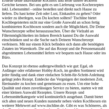
Erstelle deine individuelle Kochbox und lerne unsere leckeren
Gerichte kennen. Bei uns geht es um Lieferung von Kochrezepten
inkl. Lebensmittel - online bestellen und direkt nach Hause zu
liefern. Du hast keine Zeit oder Lust, Einkaufen zu gehen? Oder
wieder zu überlegen, was Du kochen solltest? Tischline bietet
Kochbegeisterten nicht nur eine Große Auswahl an schon fertig
kombinierten Kochboxen sondern auch die Möglichkeit, Dir Deine
Wunschrezepte selbst herauszusuchen. Über die Vielzahl an
Filternmöglichkeiten im linken Bereich kannst Du die Auswahl
einschränken und so die Suche nach Deinem Wunschrezept
verfeinern. Mit nur einem Klick befinden sich dann alle benötigten
Zutaten im Warenkorb. Die auf das Rezept und die Personenanzahl
abgestimmten Lebensmittel liefern wir bequem nach Hause oder ins
Büro.
Das Konzept ist ebenso außergewöhnlich wie gut: Egal, ob
Anfänger oder erfahrener Hobby-Koch, im großen Sortiment wird
jeder fündig und dank einer einfachen Schritt-für-Schritt-Anleitung
gelingt jedes Rezept. Entdecke das Vergnügen der modernen Zeit,
füreinander zu kochen und gemeinsam zu essen. Um eine hohe
Qualität und einen zuverlässigen Service zu bieten, starten wir mit
einer kleinen Auswahl Rezepten. Unsere Rezept- und
Lebensmittelkategorie wird kontinuierlich ausgebaut. Damit bietet
sich alten und neuen Kunden nunmehr neben vielen Kochboxen ein
weiterer Mehrwert auf www.tischline.de. Gibt es was Schöneres, als