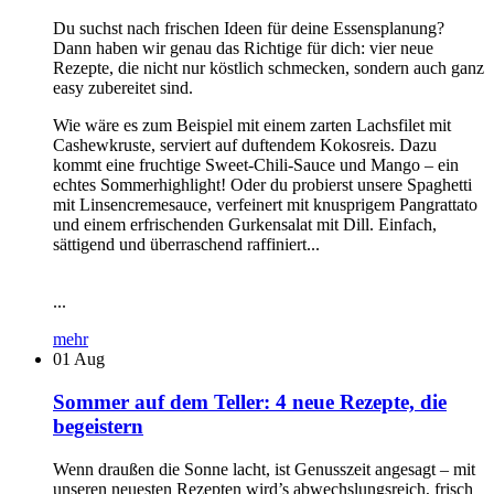
Du suchst nach frischen Ideen für deine Essensplanung?
Dann haben wir genau das Richtige für dich: vier neue
Rezepte, die nicht nur köstlich schmecken, sondern auch ganz
easy zubereitet sind.
Wie wäre es zum Beispiel mit einem zarten Lachsfilet mit
Cashewkruste, serviert auf duftendem Kokosreis. Dazu
kommt eine fruchtige Sweet-Chili-Sauce und Mango – ein
echtes Sommerhighlight! Oder du probierst unsere Spaghetti
mit Linsencremesauce, verfeinert mit knusprigem Pangrattato
und einem erfrischenden Gurkensalat mit Dill. Einfach,
sättigend und überraschend raffiniert...
...
mehr
01
Aug
Sommer auf dem Teller: 4 neue Rezepte, die
begeistern
Wenn draußen die Sonne lacht, ist Genusszeit angesagt – mit
unseren neuesten Rezepten wird’s abwechslungsreich, frisch