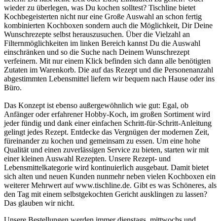
wieder zu überlegen, was Du kochen solltest? Tischline bietet
Kochbegeisterten nicht nur eine Große Auswahl an schon fertig
kombinierten Kochboxen sondern auch die Möglichkeit, Dir Deine
Wunschrezepte selbst herauszusuchen. Über die Vielzahl an
Filternmöglichkeiten im linken Bereich kannst Du die Auswahl
einschränken und so die Suche nach Deinem Wunschrezept
verfeinern. Mit nur einem Klick befinden sich dann alle benötigten
Zutaten im Warenkorb. Die auf das Rezept und die Personenanzahl
abgestimmten Lebensmittel liefern wir bequem nach Hause oder ins
Büro.
Das Konzept ist ebenso außergewöhnlich wie gut: Egal, ob
Anfänger oder erfahrener Hobby-Koch, im großen Sortiment wird
jeder fündig und dank einer einfachen Schritt-für-Schritt-Anleitung
gelingt jedes Rezept. Entdecke das Vergnügen der modernen Zeit,
füreinander zu kochen und gemeinsam zu essen. Um eine hohe
Qualität und einen zuverlässigen Service zu bieten, starten wir mit
einer kleinen Auswahl Rezepten. Unsere Rezept- und
Lebensmittelkategorie wird kontinuierlich ausgebaut. Damit bietet
sich alten und neuen Kunden nunmehr neben vielen Kochboxen ein
weiterer Mehrwert auf www.tischline.de. Gibt es was Schöneres, als
den Tag mit einem selbstgekochten Gericht ausklingen zu lassen?
Das glauben wir nicht.
Unsere Bestellungen werden immer dienstags, mittwochs und