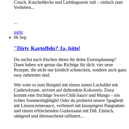
Couch, Kuscheldecke und Lieblingsserie ruft – einfach zum
Verlieben...
...
mehr
06
Sep
"Dirty Kartoffeln? Ja, bitte!
Du suchst nach frischen Ideen für deine Essensplanung?
Dann haben wir genau das Richtige für dich: vier neue
Rezepte, die nicht nur köstlich schmecken, sondern auch ganz
easy zubereitet sind.
Wie wäre es zum Beispiel mit einem zarten Lachsfilet mit
Cashewkruste, serviert auf duftendem Kokosreis. Dazu
kommt eine fruchtige Sweet-Chili-Sauce und Mango – ein
echtes Sommerhighlight! Oder du probierst unsere Spaghetti
mit Linsencremesauce, verfeinert mit knusprigem Pangrattato
und einem erfrischenden Gurkensalat mit Dill. Einfach,
sättigend und überraschend raffiniert...