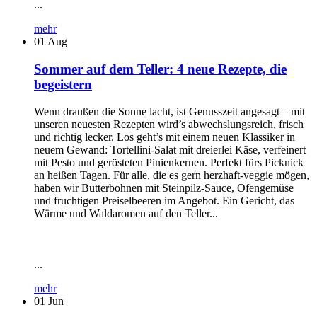
...
mehr
01
Aug
Sommer auf dem Teller: 4 neue Rezepte, die
begeistern
Wenn draußen die Sonne lacht, ist Genusszeit angesagt – mit
unseren neuesten Rezepten wird’s abwechslungsreich, frisch
und richtig lecker. Los geht’s mit einem neuen Klassiker in
neuem Gewand: Tortellini-Salat mit dreierlei Käse, verfeinert
mit Pesto und gerösteten Pinienkernen. Perfekt fürs Picknick
an heißen Tagen. Für alle, die es gern herzhaft-veggie mögen,
haben wir Butterbohnen mit Steinpilz-Sauce, Ofengemüse
und fruchtigen Preiselbeeren im Angebot. Ein Gericht, das
Wärme und Waldaromen auf den Teller...
...
mehr
01
Jun