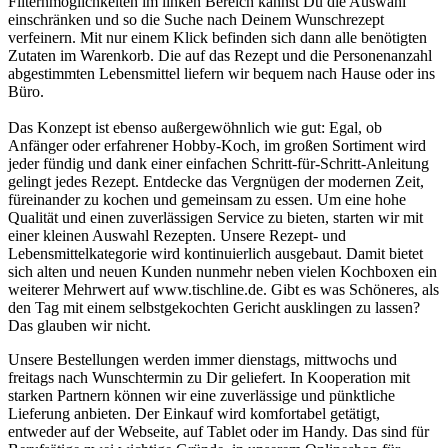
Filternmöglichkeiten im linken Bereich kannst Du die Auswahl
einschränken und so die Suche nach Deinem Wunschrezept
verfeinern. Mit nur einem Klick befinden sich dann alle benötigten
Zutaten im Warenkorb. Die auf das Rezept und die Personenanzahl
abgestimmten Lebensmittel liefern wir bequem nach Hause oder ins
Büro.
Das Konzept ist ebenso außergewöhnlich wie gut: Egal, ob
Anfänger oder erfahrener Hobby-Koch, im großen Sortiment wird
jeder fündig und dank einer einfachen Schritt-für-Schritt-Anleitung
gelingt jedes Rezept. Entdecke das Vergnügen der modernen Zeit,
füreinander zu kochen und gemeinsam zu essen. Um eine hohe
Qualität und einen zuverlässigen Service zu bieten, starten wir mit
einer kleinen Auswahl Rezepten. Unsere Rezept- und
Lebensmittelkategorie wird kontinuierlich ausgebaut. Damit bietet
sich alten und neuen Kunden nunmehr neben vielen Kochboxen ein
weiterer Mehrwert auf www.tischline.de. Gibt es was Schöneres, als
den Tag mit einem selbstgekochten Gericht ausklingen zu lassen?
Das glauben wir nicht.
Unsere Bestellungen werden immer dienstags, mittwochs und
freitags nach Wunschtermin zu Dir geliefert. In Kooperation mit
starken Partnern können wir eine zuverlässige und pünktliche
Lieferung anbieten. Der Einkauf wird komfortabel getätigt,
entweder auf der Webseite, auf Tablet oder im Handy. Das sind für