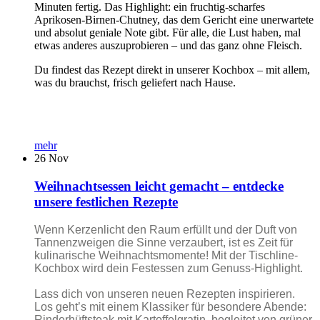
Minuten fertig. Das Highlight: ein fruchtig-scharfes
Aprikosen-Birnen-Chutney, das dem Gericht eine unerwartete
und absolut geniale Note gibt. Für alle, die Lust haben, mal
etwas anderes auszuprobieren – und das ganz ohne Fleisch.
Du findest das Rezept direkt in unserer Kochbox – mit allem,
was du brauchst, frisch geliefert nach Hause.
mehr
26
Nov
Weihnachtsessen leicht gemacht – entdecke
unsere festlichen Rezepte
Wenn Kerzenlicht den Raum erfüllt und der Duft von
Tannenzweigen die Sinne verzaubert, ist es Zeit für
kulinarische Weihnachtsmomente! Mit der Tischline-
Kochbox wird dein Festessen zum Genuss-Highlight.
Lass dich von unseren neuen Rezepten inspirieren.
Los geht’s mit einem Klassiker für besondere Abende:
Rinderhüftsteak mit Kartoffelgratin, begleitet von grüner