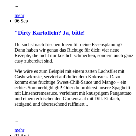
...
mehr
06
Sep
"Dirty Kartoffeln? Ja, bitte!
Du suchst nach frischen Ideen für deine Essensplanung?
Dann haben wir genau das Richtige für dich: vier neue
Rezepte, die nicht nur köstlich schmecken, sondern auch ganz
easy zubereitet sind.
Wie wäre es zum Beispiel mit einem zarten Lachsfilet mit
Cashewkruste, serviert auf duftendem Kokosreis. Dazu
kommt eine fruchtige Sweet-Chili-Sauce und Mango – ein
echtes Sommerhighlight! Oder du probierst unsere Spaghetti
mit Linsencremesauce, verfeinert mit knusprigem Pangrattato
und einem erfrischenden Gurkensalat mit Dill. Einfach,
sättigend und überraschend raffiniert...
...
mehr
01
Aug