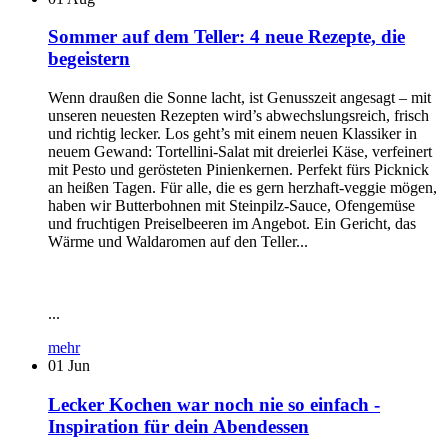
Sommer auf dem Teller: 4 neue Rezepte, die
begeistern
Wenn draußen die Sonne lacht, ist Genusszeit angesagt – mit
unseren neuesten Rezepten wird’s abwechslungsreich, frisch
und richtig lecker. Los geht’s mit einem neuen Klassiker in
neuem Gewand: Tortellini-Salat mit dreierlei Käse, verfeinert
mit Pesto und gerösteten Pinienkernen. Perfekt fürs Picknick
an heißen Tagen. Für alle, die es gern herzhaft-veggie mögen,
haben wir Butterbohnen mit Steinpilz-Sauce, Ofengemüse
und fruchtigen Preiselbeeren im Angebot. Ein Gericht, das
Wärme und Waldaromen auf den Teller...
...
mehr
01
Jun
Lecker Kochen war noch nie so einfach -
Inspiration für dein Abendessen