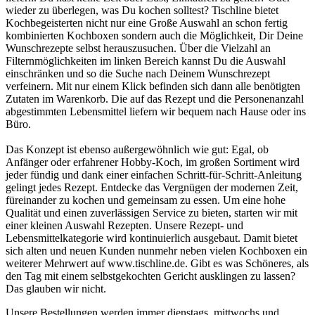
wieder zu überlegen, was Du kochen solltest? Tischline bietet
Kochbegeisterten nicht nur eine Große Auswahl an schon fertig
kombinierten Kochboxen sondern auch die Möglichkeit, Dir Deine
Wunschrezepte selbst herauszusuchen. Über die Vielzahl an
Filternmöglichkeiten im linken Bereich kannst Du die Auswahl
einschränken und so die Suche nach Deinem Wunschrezept
verfeinern. Mit nur einem Klick befinden sich dann alle benötigten
Zutaten im Warenkorb. Die auf das Rezept und die Personenanzahl
abgestimmten Lebensmittel liefern wir bequem nach Hause oder ins
Büro.
Das Konzept ist ebenso außergewöhnlich wie gut: Egal, ob
Anfänger oder erfahrener Hobby-Koch, im großen Sortiment wird
jeder fündig und dank einer einfachen Schritt-für-Schritt-Anleitung
gelingt jedes Rezept. Entdecke das Vergnügen der modernen Zeit,
füreinander zu kochen und gemeinsam zu essen. Um eine hohe
Qualität und einen zuverlässigen Service zu bieten, starten wir mit
einer kleinen Auswahl Rezepten. Unsere Rezept- und
Lebensmittelkategorie wird kontinuierlich ausgebaut. Damit bietet
sich alten und neuen Kunden nunmehr neben vielen Kochboxen ein
weiterer Mehrwert auf www.tischline.de. Gibt es was Schöneres, als
den Tag mit einem selbstgekochten Gericht ausklingen zu lassen?
Das glauben wir nicht.
Unsere Bestellungen werden immer dienstags, mittwochs und