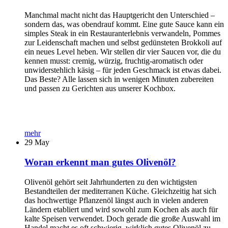
Manchmal macht nicht das Hauptgericht den Unterschied –
sondern das, was obendrauf kommt. Eine gute Sauce kann ein
simples Steak in ein Restauranterlebnis verwandeln, Pommes
zur Leidenschaft machen und selbst gedünsteten Brokkoli auf
ein neues Level heben. Wir stellen dir vier Saucen vor, die du
kennen musst: cremig, würzig, fruchtig-aromatisch oder
unwiderstehlich käsig – für jeden Geschmack ist etwas dabei.
Das Beste? Alle lassen sich in wenigen Minuten zubereiten
und passen zu Gerichten aus unserer Kochbox.
mehr
29
May
Woran erkennt man gutes Olivenöl?
Olivenöl gehört seit Jahrhunderten zu den wichtigsten
Bestandteilen der mediterranen Küche. Gleichzeitig hat sich
das hochwertige Pflanzenöl längst auch in vielen anderen
Ländern etabliert und wird sowohl zum Kochen als auch für
kalte Speisen verwendet. Doch gerade die große Auswahl im
Handel macht es oft schwierig, wirklich gutes Olivenöl zu