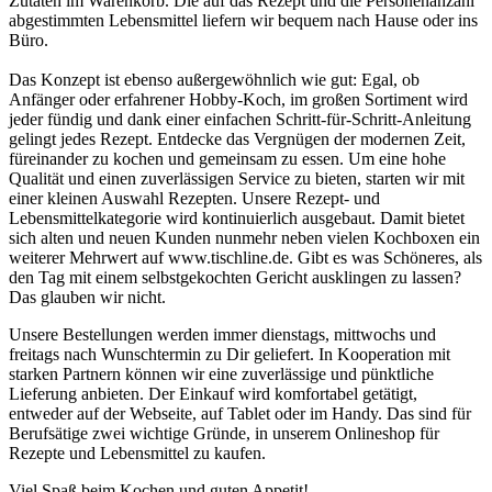
Zutaten im Warenkorb. Die auf das Rezept und die Personenanzahl
abgestimmten Lebensmittel liefern wir bequem nach Hause oder ins
Büro.
Das Konzept ist ebenso außergewöhnlich wie gut: Egal, ob
Anfänger oder erfahrener Hobby-Koch, im großen Sortiment wird
jeder fündig und dank einer einfachen Schritt-für-Schritt-Anleitung
gelingt jedes Rezept. Entdecke das Vergnügen der modernen Zeit,
füreinander zu kochen und gemeinsam zu essen. Um eine hohe
Qualität und einen zuverlässigen Service zu bieten, starten wir mit
einer kleinen Auswahl Rezepten. Unsere Rezept- und
Lebensmittelkategorie wird kontinuierlich ausgebaut. Damit bietet
sich alten und neuen Kunden nunmehr neben vielen Kochboxen ein
weiterer Mehrwert auf www.tischline.de. Gibt es was Schöneres, als
den Tag mit einem selbstgekochten Gericht ausklingen zu lassen?
Das glauben wir nicht.
Unsere Bestellungen werden immer dienstags, mittwochs und
freitags nach Wunschtermin zu Dir geliefert. In Kooperation mit
starken Partnern können wir eine zuverlässige und pünktliche
Lieferung anbieten. Der Einkauf wird komfortabel getätigt,
entweder auf der Webseite, auf Tablet oder im Handy. Das sind für
Berufsätige zwei wichtige Gründe, in unserem Onlineshop für
Rezepte und Lebensmittel zu kaufen.
Viel Spaß beim Kochen und guten Appetit!