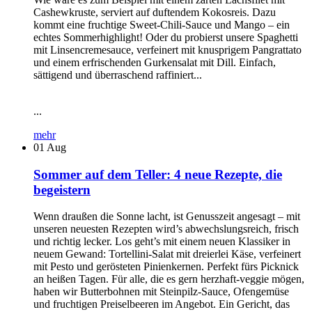
Cashewkruste, serviert auf duftendem Kokosreis. Dazu
kommt eine fruchtige Sweet-Chili-Sauce und Mango – ein
echtes Sommerhighlight! Oder du probierst unsere Spaghetti
mit Linsencremesauce, verfeinert mit knusprigem Pangrattato
und einem erfrischenden Gurkensalat mit Dill. Einfach,
sättigend und überraschend raffiniert...
...
mehr
01
Aug
Sommer auf dem Teller: 4 neue Rezepte, die
begeistern
Wenn draußen die Sonne lacht, ist Genusszeit angesagt – mit
unseren neuesten Rezepten wird’s abwechslungsreich, frisch
und richtig lecker. Los geht’s mit einem neuen Klassiker in
neuem Gewand: Tortellini-Salat mit dreierlei Käse, verfeinert
mit Pesto und gerösteten Pinienkernen. Perfekt fürs Picknick
an heißen Tagen. Für alle, die es gern herzhaft-veggie mögen,
haben wir Butterbohnen mit Steinpilz-Sauce, Ofengemüse
und fruchtigen Preiselbeeren im Angebot. Ein Gericht, das