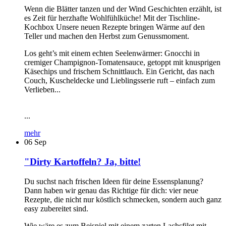
Wenn die Blätter tanzen und der Wind Geschichten erzählt, ist
es Zeit für herzhafte Wohlfühlküche! Mit der Tischline-
Kochbox Unsere neuen Rezepte bringen Wärme auf den
Teller und machen den Herbst zum Genussmoment.
Los geht’s mit einem echten Seelenwärmer: Gnocchi in
cremiger Champignon-Tomatensauce, getoppt mit knusprigen
Käsechips und frischem Schnittlauch. Ein Gericht, das nach
Couch, Kuscheldecke und Lieblingsserie ruft – einfach zum
Verlieben...
...
mehr
06
Sep
"Dirty Kartoffeln? Ja, bitte!
Du suchst nach frischen Ideen für deine Essensplanung?
Dann haben wir genau das Richtige für dich: vier neue
Rezepte, die nicht nur köstlich schmecken, sondern auch ganz
easy zubereitet sind.
Wie wäre es zum Beispiel mit einem zarten Lachsfilet mit