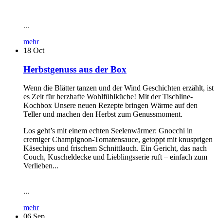
...
mehr
18
Oct
Herbstgenuss aus der Box
Wenn die Blätter tanzen und der Wind Geschichten erzählt, ist
es Zeit für herzhafte Wohlfühlküche! Mit der Tischline-
Kochbox Unsere neuen Rezepte bringen Wärme auf den
Teller und machen den Herbst zum Genussmoment.
Los geht’s mit einem echten Seelenwärmer: Gnocchi in
cremiger Champignon-Tomatensauce, getoppt mit knusprigen
Käsechips und frischem Schnittlauch. Ein Gericht, das nach
Couch, Kuscheldecke und Lieblingsserie ruft – einfach zum
Verlieben...
...
mehr
06
Sep