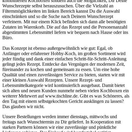
kombinierten Kochboxen sondern auch die Möglichkeit, Dir Deine
Wunschrezepte selbst herauszusuchen. Über die Vielzahl an
Filternmöglichkeiten im linken Bereich kannst Du die Auswahl
einschränken und so die Suche nach Deinem Wunschrezept
verfeinern. Mit nur einem Klick befinden sich dann alle benötigten
Zutaten im Warenkorb. Die auf das Rezept und die Personenanzahl
abgestimmten Lebensmittel liefern wir bequem nach Hause oder ins
Büro.
Das Konzept ist ebenso außergewöhnlich wie gut: Egal, ob
Anfänger oder erfahrener Hobby-Koch, im großen Sortiment wird
jeder fündig und dank einer einfachen Schritt-für-Schritt-Anleitung
gelingt jedes Rezept. Entdecke das Vergnügen der modernen Zeit,
füreinander zu kochen und gemeinsam zu essen. Um eine hohe
Qualität und einen zuverlässigen Service zu bieten, starten wir mit
einer kleinen Auswahl Rezepten. Unsere Rezept- und
Lebensmittelkategorie wird kontinuierlich ausgebaut. Damit bietet
sich alten und neuen Kunden nunmehr neben vielen Kochboxen ein
weiterer Mehrwert auf www.tischline.de. Gibt es was Schöneres, als
den Tag mit einem selbstgekochten Gericht ausklingen zu lassen?
Das glauben wir nicht.
Unsere Bestellungen werden immer dienstags, mittwochs und
freitags nach Wunschtermin zu Dir geliefert. In Kooperation mit
starken Partnern können wir eine zuverlässige und pünktliche