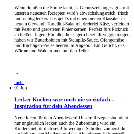
Wenn draußen die Sonne lacht, ist Genusszeit angesagt – mit
unseren neuesten Rezepten wird’s abwechslungsreich, frisch
und richtig lecker. Los geht’s mit einem neuen Klassiker in
neuem Gewand: Tortellini-Salat mit dreierlei Käse, verfeinert
mit Pesto und gerösteten Pinienkernen. Perfekt fürs Picknick
an heißen Tagen. Für alle, die es gern herzhaft-veggie mögen,
haben wir Butterbohnen mit Steinpilz-Sauce, Ofengemüse
und fruchtigen Preiselbeeren im Angebot. Ein Gericht, das
Wärme und Waldaromen auf den Teller...
...
mehr
01
Jun
Lecker Kochen war noch nie so einfach -
Inspiration für dein Abendessen
Neue Ideen für dein Abendessen! Unsere Rezepte sind nicht
nur unglaublich lecker, auch die Zubereitung wird ein
Kinderspiel für dich sein! In wenigen Schritten zauberst du
ein kulinarische Mahlzeit und das Abendessen ist innerhalb