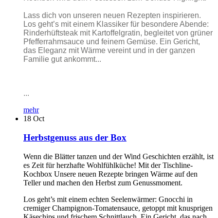
Lass dich von unseren neuen Rezepten inspirieren.
Los geht’s mit einem Klassiker für besondere Abende:
Rinderhüftsteak mit Kartoffelgratin, begleitet von grüner
Pfefferrahmsauce und feinem Gemüse. Ein Gericht,
das Eleganz mit Wärme vereint und in der ganzen
Familie gut ankommt...
...
mehr
18
Oct
Herbstgenuss aus der Box
Wenn die Blätter tanzen und der Wind Geschichten erzählt, ist
es Zeit für herzhafte Wohlfühlküche! Mit der Tischline-
Kochbox Unsere neuen Rezepte bringen Wärme auf den
Teller und machen den Herbst zum Genussmoment.
Los geht’s mit einem echten Seelenwärmer: Gnocchi in
cremiger Champignon-Tomatensauce, getoppt mit knusprigen
Käsechips und frischem Schnittlauch. Ein Gericht, das nach