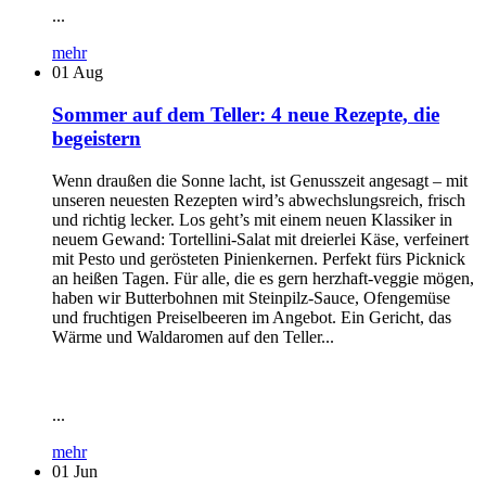
...
mehr
01
Aug
Sommer auf dem Teller: 4 neue Rezepte, die
begeistern
Wenn draußen die Sonne lacht, ist Genusszeit angesagt – mit
unseren neuesten Rezepten wird’s abwechslungsreich, frisch
und richtig lecker. Los geht’s mit einem neuen Klassiker in
neuem Gewand: Tortellini-Salat mit dreierlei Käse, verfeinert
mit Pesto und gerösteten Pinienkernen. Perfekt fürs Picknick
an heißen Tagen. Für alle, die es gern herzhaft-veggie mögen,
haben wir Butterbohnen mit Steinpilz-Sauce, Ofengemüse
und fruchtigen Preiselbeeren im Angebot. Ein Gericht, das
Wärme und Waldaromen auf den Teller...
...
mehr
01
Jun