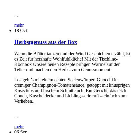
...
mehr
18
Oct
Herbstgenuss aus der Box
Wenn die Blätter tanzen und der Wind Geschichten erzählt, ist
es Zeit für herzhafte Wohlfühlküche! Mit der Tischline-
Kochbox Unsere neuen Rezepte bringen Wärme auf den
Teller und machen den Herbst zum Genussmoment.
Los geht’s mit einem echten Seelenwärmer: Gnocchi in
cremiger Champignon-Tomatensauce, getoppt mit knusprigen
Käsechips und frischem Schnittlauch. Ein Gericht, das nach
Couch, Kuscheldecke und Lieblingsserie ruft – einfach zum
Verlieben...
...
mehr
06
Sep