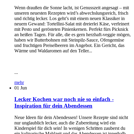
Wenn draußen die Sonne lacht, ist Genusszeit angesagt – mit
unseren neuesten Rezepten wird’s abwechslungsreich, frisch
und richtig lecker. Los geht’s mit einem neuen Klassiker in
neuem Gewand: Tortellini-Salat mit dreierlei Käse, verfeinert
mit Pesto und gerösteten Pinienkernen. Perfekt fürs Picknick
an heißen Tagen. Für alle, die es gern herzhaft-veggie mögen,
haben wir Butterbohnen mit Steinpilz-Sauce, Ofengemüse
und fruchtigen Preiselbeeren im Angebot. Ein Gericht, das
Wärme und Waldaromen auf den Teller...
...
mehr
01
Jun
Lecker Kochen war noch nie so einfach -
Inspiration für dein Abendessen
Neue Ideen für dein Abendessen! Unsere Rezepte sind nicht
nur unglaublich lecker, auch die Zubereitung wird ein
Kinderspiel für dich sein! In wenigen Schritten zauberst du
ein kulinarische Mahlzeit und das Abendessen ist innerhalb