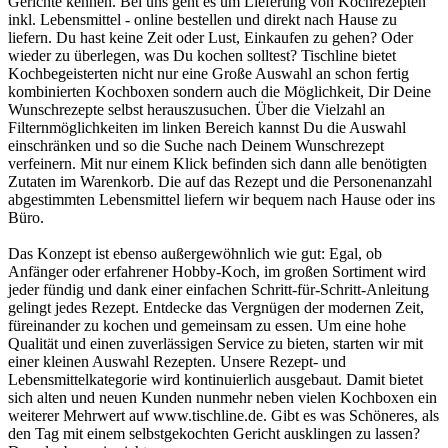
Gerichte kennen. Bei uns geht es um Lieferung von Kochrezepten
inkl. Lebensmittel - online bestellen und direkt nach Hause zu
liefern. Du hast keine Zeit oder Lust, Einkaufen zu gehen? Oder
wieder zu überlegen, was Du kochen solltest? Tischline bietet
Kochbegeisterten nicht nur eine Große Auswahl an schon fertig
kombinierten Kochboxen sondern auch die Möglichkeit, Dir Deine
Wunschrezepte selbst herauszusuchen. Über die Vielzahl an
Filternmöglichkeiten im linken Bereich kannst Du die Auswahl
einschränken und so die Suche nach Deinem Wunschrezept
verfeinern. Mit nur einem Klick befinden sich dann alle benötigten
Zutaten im Warenkorb. Die auf das Rezept und die Personenanzahl
abgestimmten Lebensmittel liefern wir bequem nach Hause oder ins
Büro.
Das Konzept ist ebenso außergewöhnlich wie gut: Egal, ob
Anfänger oder erfahrener Hobby-Koch, im großen Sortiment wird
jeder fündig und dank einer einfachen Schritt-für-Schritt-Anleitung
gelingt jedes Rezept. Entdecke das Vergnügen der modernen Zeit,
füreinander zu kochen und gemeinsam zu essen. Um eine hohe
Qualität und einen zuverlässigen Service zu bieten, starten wir mit
einer kleinen Auswahl Rezepten. Unsere Rezept- und
Lebensmittelkategorie wird kontinuierlich ausgebaut. Damit bietet
sich alten und neuen Kunden nunmehr neben vielen Kochboxen ein
weiterer Mehrwert auf www.tischline.de. Gibt es was Schöneres, als
den Tag mit einem selbstgekochten Gericht ausklingen zu lassen?