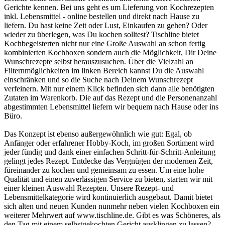
Gerichte kennen. Bei uns geht es um Lieferung von Kochrezepten
inkl. Lebensmittel - online bestellen und direkt nach Hause zu
liefern. Du hast keine Zeit oder Lust, Einkaufen zu gehen? Oder
wieder zu überlegen, was Du kochen solltest? Tischline bietet
Kochbegeisterten nicht nur eine Große Auswahl an schon fertig
kombinierten Kochboxen sondern auch die Möglichkeit, Dir Deine
Wunschrezepte selbst herauszusuchen. Über die Vielzahl an
Filternmöglichkeiten im linken Bereich kannst Du die Auswahl
einschränken und so die Suche nach Deinem Wunschrezept
verfeinern. Mit nur einem Klick befinden sich dann alle benötigten
Zutaten im Warenkorb. Die auf das Rezept und die Personenanzahl
abgestimmten Lebensmittel liefern wir bequem nach Hause oder ins
Büro.
Das Konzept ist ebenso außergewöhnlich wie gut: Egal, ob
Anfänger oder erfahrener Hobby-Koch, im großen Sortiment wird
jeder fündig und dank einer einfachen Schritt-für-Schritt-Anleitung
gelingt jedes Rezept. Entdecke das Vergnügen der modernen Zeit,
füreinander zu kochen und gemeinsam zu essen. Um eine hohe
Qualität und einen zuverlässigen Service zu bieten, starten wir mit
einer kleinen Auswahl Rezepten. Unsere Rezept- und
Lebensmittelkategorie wird kontinuierlich ausgebaut. Damit bietet
sich alten und neuen Kunden nunmehr neben vielen Kochboxen ein
weiterer Mehrwert auf www.tischline.de. Gibt es was Schöneres, als
den Tag mit einem selbstgekochten Gericht ausklingen zu lassen?