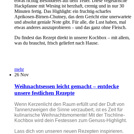
etwas richtig Besonderes auf dem Teller. Diese vegetarische
Hackpfanne mit Wirsing ist herzhaft, cremig und in nur 30
Minuten fertig. Das Highlight: ein fruchtig-scharfes
Aprikosen-Birnen-Chutney, das dem Gericht eine unerwartete
und absolut geniale Note gibt. Für alle, die Lust haben, mal
etwas anderes auszuprobieren – und das ganz ohne Fleisch.
Du findest das Rezept direkt in unserer Kochbox – mit allem,
was du brauchst, frisch geliefert nach Hause.
mehr
26
Nov
Weihnachtsessen leicht gemacht – entdecke
unsere festlichen Rezepte
Wenn Kerzenlicht den Raum erfüllt und der Duft von
Tannenzweigen die Sinne verzaubert, ist es Zeit für
kulinarische Weihnachtsmomente! Mit der Tischline-
Kochbox wird dein Festessen zum Genuss-Highlight.
Lass dich von unseren neuen Rezepten inspirieren.