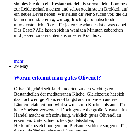
simples Steak in ein Restauranterlebnis verwandeln, Pommes
zur Leidenschaft machen und selbst gedünsteten Brokkoli auf
ein neues Level heben. Wir stellen dir vier Saucen vor, die du
kennen musst: cremig, würzig, fruchtig-aromatisch oder
unwiderstehlich käsig – für jeden Geschmack ist etwas dabei.
Das Beste? Alle lassen sich in wenigen Minuten zubereiten
und passen zu Gerichten aus unserer Kochbox.
mehr
29
May
Woran erkennt man gutes Olivenöl?
Olivenöl gehört seit Jahrhunderten zu den wichtigsten
Bestandteilen der mediterranen Küche. Gleichzeitig hat sich
das hochwertige Pflanzenöl längst auch in vielen anderen
Ländern etabliert und wird sowohl zum Kochen als auch für
kalte Speisen verwendet. Doch gerade die große Auswahl im
Handel macht es oft schwierig, wirklich gutes Olivenöl zu
erkennen. Unterschiedliche Qualitätsstufen,
Herkunftsbezeichnungen und Preisunterschiede sorgen dafür,
dass viele Verbraucher unsicher werden.