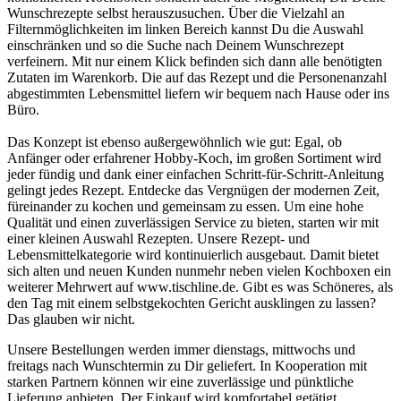
Wunschrezepte selbst herauszusuchen. Über die Vielzahl an
Filternmöglichkeiten im linken Bereich kannst Du die Auswahl
einschränken und so die Suche nach Deinem Wunschrezept
verfeinern. Mit nur einem Klick befinden sich dann alle benötigten
Zutaten im Warenkorb. Die auf das Rezept und die Personenanzahl
abgestimmten Lebensmittel liefern wir bequem nach Hause oder ins
Büro.
Das Konzept ist ebenso außergewöhnlich wie gut: Egal, ob
Anfänger oder erfahrener Hobby-Koch, im großen Sortiment wird
jeder fündig und dank einer einfachen Schritt-für-Schritt-Anleitung
gelingt jedes Rezept. Entdecke das Vergnügen der modernen Zeit,
füreinander zu kochen und gemeinsam zu essen. Um eine hohe
Qualität und einen zuverlässigen Service zu bieten, starten wir mit
einer kleinen Auswahl Rezepten. Unsere Rezept- und
Lebensmittelkategorie wird kontinuierlich ausgebaut. Damit bietet
sich alten und neuen Kunden nunmehr neben vielen Kochboxen ein
weiterer Mehrwert auf www.tischline.de. Gibt es was Schöneres, als
den Tag mit einem selbstgekochten Gericht ausklingen zu lassen?
Das glauben wir nicht.
Unsere Bestellungen werden immer dienstags, mittwochs und
freitags nach Wunschtermin zu Dir geliefert. In Kooperation mit
starken Partnern können wir eine zuverlässige und pünktliche
Lieferung anbieten. Der Einkauf wird komfortabel getätigt,