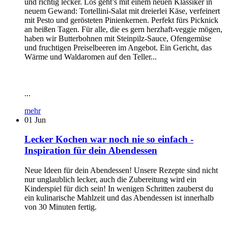
und richtig lecker. Los geht’s mit einem neuen Klassiker in
neuem Gewand: Tortellini-Salat mit dreierlei Käse, verfeinert
mit Pesto und gerösteten Pinienkernen. Perfekt fürs Picknick
an heißen Tagen. Für alle, die es gern herzhaft-veggie mögen,
haben wir Butterbohnen mit Steinpilz-Sauce, Ofengemüse
und fruchtigen Preiselbeeren im Angebot. Ein Gericht, das
Wärme und Waldaromen auf den Teller...
...
mehr
01
Jun
Lecker Kochen war noch nie so einfach -
Inspiration für dein Abendessen
Neue Ideen für dein Abendessen! Unsere Rezepte sind nicht
nur unglaublich lecker, auch die Zubereitung wird ein
Kinderspiel für dich sein! In wenigen Schritten zauberst du
ein kulinarische Mahlzeit und das Abendessen ist innerhalb
von 30 Minuten fertig.