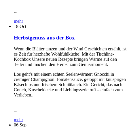
...
mehr
18
Oct
Herbstgenuss aus der Box
Wenn die Blätter tanzen und der Wind Geschichten erzählt, ist
es Zeit für herzhafte Wohlfühlküche! Mit der Tischline-
Kochbox Unsere neuen Rezepte bringen Wärme auf den
Teller und machen den Herbst zum Genussmoment.
Los geht’s mit einem echten Seelenwärmer: Gnocchi in
cremiger Champignon-Tomatensauce, getoppt mit knusprigen
Käsechips und frischem Schnittlauch. Ein Gericht, das nach
Couch, Kuscheldecke und Lieblingsserie ruft – einfach zum
Verlieben...
...
mehr
06
Sep