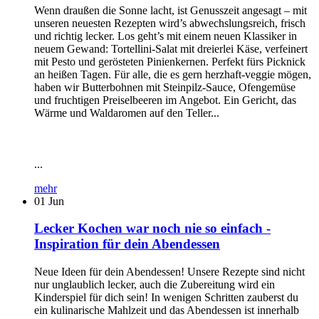
Wenn draußen die Sonne lacht, ist Genusszeit angesagt – mit
unseren neuesten Rezepten wird’s abwechslungsreich, frisch
und richtig lecker. Los geht’s mit einem neuen Klassiker in
neuem Gewand: Tortellini-Salat mit dreierlei Käse, verfeinert
mit Pesto und gerösteten Pinienkernen. Perfekt fürs Picknick
an heißen Tagen. Für alle, die es gern herzhaft-veggie mögen,
haben wir Butterbohnen mit Steinpilz-Sauce, Ofengemüse
und fruchtigen Preiselbeeren im Angebot. Ein Gericht, das
Wärme und Waldaromen auf den Teller...
...
mehr
01
Jun
Lecker Kochen war noch nie so einfach -
Inspiration für dein Abendessen
Neue Ideen für dein Abendessen! Unsere Rezepte sind nicht
nur unglaublich lecker, auch die Zubereitung wird ein
Kinderspiel für dich sein! In wenigen Schritten zauberst du
ein kulinarische Mahlzeit und das Abendessen ist innerhalb