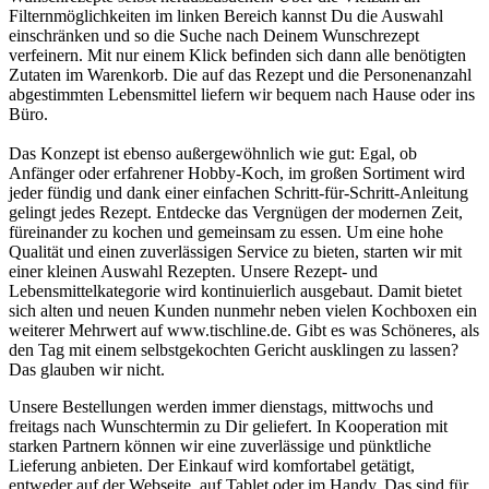
Filternmöglichkeiten im linken Bereich kannst Du die Auswahl
einschränken und so die Suche nach Deinem Wunschrezept
verfeinern. Mit nur einem Klick befinden sich dann alle benötigten
Zutaten im Warenkorb. Die auf das Rezept und die Personenanzahl
abgestimmten Lebensmittel liefern wir bequem nach Hause oder ins
Büro.
Das Konzept ist ebenso außergewöhnlich wie gut: Egal, ob
Anfänger oder erfahrener Hobby-Koch, im großen Sortiment wird
jeder fündig und dank einer einfachen Schritt-für-Schritt-Anleitung
gelingt jedes Rezept. Entdecke das Vergnügen der modernen Zeit,
füreinander zu kochen und gemeinsam zu essen. Um eine hohe
Qualität und einen zuverlässigen Service zu bieten, starten wir mit
einer kleinen Auswahl Rezepten. Unsere Rezept- und
Lebensmittelkategorie wird kontinuierlich ausgebaut. Damit bietet
sich alten und neuen Kunden nunmehr neben vielen Kochboxen ein
weiterer Mehrwert auf www.tischline.de. Gibt es was Schöneres, als
den Tag mit einem selbstgekochten Gericht ausklingen zu lassen?
Das glauben wir nicht.
Unsere Bestellungen werden immer dienstags, mittwochs und
freitags nach Wunschtermin zu Dir geliefert. In Kooperation mit
starken Partnern können wir eine zuverlässige und pünktliche
Lieferung anbieten. Der Einkauf wird komfortabel getätigt,
entweder auf der Webseite, auf Tablet oder im Handy. Das sind für