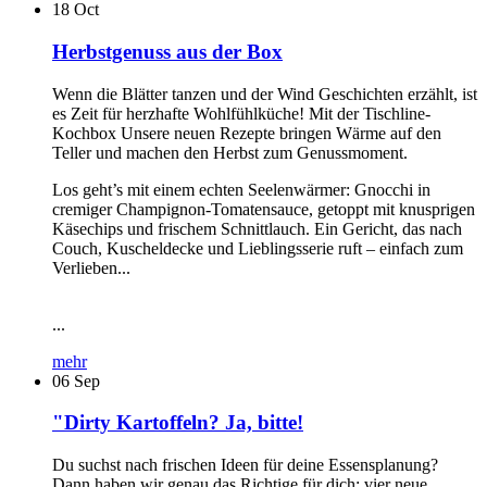
18
Oct
Herbstgenuss aus der Box
Wenn die Blätter tanzen und der Wind Geschichten erzählt, ist
es Zeit für herzhafte Wohlfühlküche! Mit der Tischline-
Kochbox Unsere neuen Rezepte bringen Wärme auf den
Teller und machen den Herbst zum Genussmoment.
Los geht’s mit einem echten Seelenwärmer: Gnocchi in
cremiger Champignon-Tomatensauce, getoppt mit knusprigen
Käsechips und frischem Schnittlauch. Ein Gericht, das nach
Couch, Kuscheldecke und Lieblingsserie ruft – einfach zum
Verlieben...
...
mehr
06
Sep
"Dirty Kartoffeln? Ja, bitte!
Du suchst nach frischen Ideen für deine Essensplanung?
Dann haben wir genau das Richtige für dich: vier neue