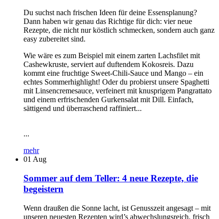
Du suchst nach frischen Ideen für deine Essensplanung?
Dann haben wir genau das Richtige für dich: vier neue
Rezepte, die nicht nur köstlich schmecken, sondern auch ganz
easy zubereitet sind.
Wie wäre es zum Beispiel mit einem zarten Lachsfilet mit
Cashewkruste, serviert auf duftendem Kokosreis. Dazu
kommt eine fruchtige Sweet-Chili-Sauce und Mango – ein
echtes Sommerhighlight! Oder du probierst unsere Spaghetti
mit Linsencremesauce, verfeinert mit knusprigem Pangrattato
und einem erfrischenden Gurkensalat mit Dill. Einfach,
sättigend und überraschend raffiniert...
...
mehr
01
Aug
Sommer auf dem Teller: 4 neue Rezepte, die
begeistern
Wenn draußen die Sonne lacht, ist Genusszeit angesagt – mit
unseren neuesten Rezepten wird’s abwechslungsreich, frisch