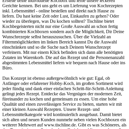
Erstelle deine individuelle Kochbox und lerne unsere leckeren
Gerichte kennen. Bei uns geht es um Lieferung von Kochrezepten
inkl. Lebensmittel - online bestellen und direkt nach Hause zu
liefern. Du hast keine Zeit oder Lust, Einkaufen zu gehen? Oder
wieder zu überlegen, was Du kochen solltest? Tischline bietet
Kochbegeisterten nicht nur eine Große Auswahl an schon fertig
kombinierten Kochboxen sondern auch die Möglichkeit, Dir Deine
Wunschrezepte selbst herauszusuchen. Über die Vielzahl an
Filternmöglichkeiten im linken Bereich kannst Du die Auswahl
einschränken und so die Suche nach Deinem Wunschrezept
verfeinern. Mit nur einem Klick befinden sich dann alle benötigten
Zutaten im Warenkorb. Die auf das Rezept und die Personenanzahl
abgestimmten Lebensmittel liefern wir bequem nach Hause oder ins
Büro.
Das Konzept ist ebenso außergewöhnlich wie gut: Egal, ob
Anfänger oder erfahrener Hobby-Koch, im großen Sortiment wird
jeder fündig und dank einer einfachen Schritt-für-Schritt-Anleitung
gelingt jedes Rezept. Entdecke das Vergnügen der modernen Zeit,
füreinander zu kochen und gemeinsam zu essen. Um eine hohe
Qualität und einen zuverlässigen Service zu bieten, starten wir mit
einer kleinen Auswahl Rezepten. Unsere Rezept- und
Lebensmittelkategorie wird kontinuierlich ausgebaut. Damit bietet
sich alten und neuen Kunden nunmehr neben vielen Kochboxen ein
weiterer Mehrwert auf www.tischline.de. Gibt es was Schöneres, als