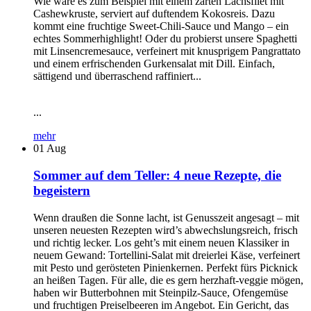
Wie wäre es zum Beispiel mit einem zarten Lachsfilet mit
Cashewkruste, serviert auf duftendem Kokosreis. Dazu
kommt eine fruchtige Sweet-Chili-Sauce und Mango – ein
echtes Sommerhighlight! Oder du probierst unsere Spaghetti
mit Linsencremesauce, verfeinert mit knusprigem Pangrattato
und einem erfrischenden Gurkensalat mit Dill. Einfach,
sättigend und überraschend raffiniert...
...
mehr
01
Aug
Sommer auf dem Teller: 4 neue Rezepte, die
begeistern
Wenn draußen die Sonne lacht, ist Genusszeit angesagt – mit
unseren neuesten Rezepten wird’s abwechslungsreich, frisch
und richtig lecker. Los geht’s mit einem neuen Klassiker in
neuem Gewand: Tortellini-Salat mit dreierlei Käse, verfeinert
mit Pesto und gerösteten Pinienkernen. Perfekt fürs Picknick
an heißen Tagen. Für alle, die es gern herzhaft-veggie mögen,
haben wir Butterbohnen mit Steinpilz-Sauce, Ofengemüse
und fruchtigen Preiselbeeren im Angebot. Ein Gericht, das