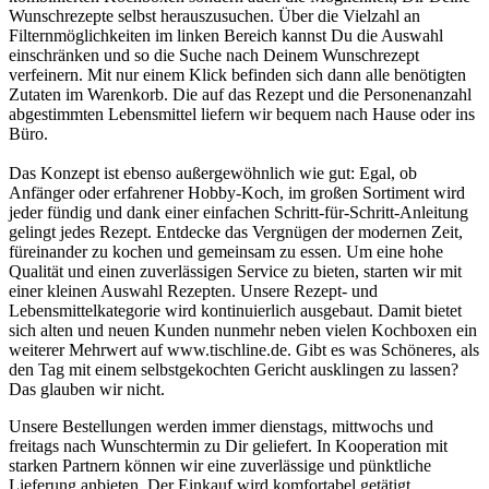
Wunschrezepte selbst herauszusuchen. Über die Vielzahl an
Filternmöglichkeiten im linken Bereich kannst Du die Auswahl
einschränken und so die Suche nach Deinem Wunschrezept
verfeinern. Mit nur einem Klick befinden sich dann alle benötigten
Zutaten im Warenkorb. Die auf das Rezept und die Personenanzahl
abgestimmten Lebensmittel liefern wir bequem nach Hause oder ins
Büro.
Das Konzept ist ebenso außergewöhnlich wie gut: Egal, ob
Anfänger oder erfahrener Hobby-Koch, im großen Sortiment wird
jeder fündig und dank einer einfachen Schritt-für-Schritt-Anleitung
gelingt jedes Rezept. Entdecke das Vergnügen der modernen Zeit,
füreinander zu kochen und gemeinsam zu essen. Um eine hohe
Qualität und einen zuverlässigen Service zu bieten, starten wir mit
einer kleinen Auswahl Rezepten. Unsere Rezept- und
Lebensmittelkategorie wird kontinuierlich ausgebaut. Damit bietet
sich alten und neuen Kunden nunmehr neben vielen Kochboxen ein
weiterer Mehrwert auf www.tischline.de. Gibt es was Schöneres, als
den Tag mit einem selbstgekochten Gericht ausklingen zu lassen?
Das glauben wir nicht.
Unsere Bestellungen werden immer dienstags, mittwochs und
freitags nach Wunschtermin zu Dir geliefert. In Kooperation mit
starken Partnern können wir eine zuverlässige und pünktliche
Lieferung anbieten. Der Einkauf wird komfortabel getätigt,