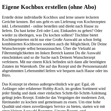
Eigene Kochbox erstellen (ohne Abo)
Erstelle deine individuelle Kochbox und lerne unsere leckeren
Gerichte kennen. Bei uns geht es um Lieferung von Kochrezepten
inkl. Lebensmittel - online bestellen und direkt nach Hause zu
liefern. Du hast keine Zeit oder Lust, Einkaufen zu gehen? Oder
wieder zu überlegen, was Du kochen solltest? Tischline bietet
Kochbegeisterten nicht nur eine Große Auswahl an schon fertig
kombinierten Kochboxen sondern auch die Möglichkeit, Dir Deine
Wunschrezepte selbst herauszusuchen. Über die Vielzahl an
Filternmöglichkeiten im linken Bereich kannst Du die Auswahl
einschränken und so die Suche nach Deinem Wunschrezept
verfeinern. Mit nur einem Klick befinden sich dann alle benötigten
Zutaten im Warenkorb. Die auf das Rezept und die Personenanzahl
abgestimmten Lebensmittel liefern wir bequem nach Hause oder ins
Büro.
Das Konzept ist ebenso außergewöhnlich wie gut: Egal, ob
Anfänger oder erfahrener Hobby-Koch, im großen Sortiment wird
jeder fündig und dank einer einfachen Schritt-für-Schritt-Anleitung
gelingt jedes Rezept. Entdecke das Vergnügen der modernen Zeit,
füreinander zu kochen und gemeinsam zu essen. Um eine hohe
Qualität und einen zuverlässigen Service zu bieten, starten wir mit
einer kleinen Auswahl Rezepten. Unsere Rezept- und