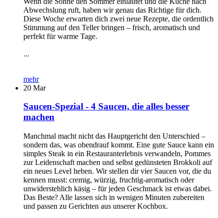
Wenn die Sonne den Sommer einläutet und die Küche nach
Abwechslung ruft, haben wir genau das Richtige für dich.
Diese Woche erwarten dich zwei neue Rezepte, die ordentlich
Stimmung auf den Teller bringen – frisch, aromatisch und
perfekt für warme Tage.
...
mehr
20
Mar
Saucen-Spezial - 4 Saucen, die alles besser
machen
Manchmal macht nicht das Hauptgericht den Unterschied –
sondern das, was obendrauf kommt. Eine gute Sauce kann ein
simples Steak in ein Restauranterlebnis verwandeln, Pommes
zur Leidenschaft machen und selbst gedünsteten Brokkoli auf
ein neues Level heben. Wir stellen dir vier Saucen vor, die du
kennen musst: cremig, würzig, fruchtig-aromatisch oder
unwiderstehlich käsig – für jeden Geschmack ist etwas dabei.
Das Beste? Alle lassen sich in wenigen Minuten zubereiten
und passen zu Gerichten aus unserer Kochbox.