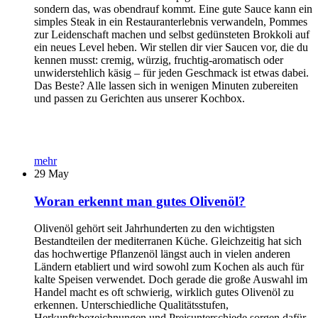
sondern das, was obendrauf kommt. Eine gute Sauce kann ein
simples Steak in ein Restauranterlebnis verwandeln, Pommes
zur Leidenschaft machen und selbst gedünsteten Brokkoli auf
ein neues Level heben. Wir stellen dir vier Saucen vor, die du
kennen musst: cremig, würzig, fruchtig-aromatisch oder
unwiderstehlich käsig – für jeden Geschmack ist etwas dabei.
Das Beste? Alle lassen sich in wenigen Minuten zubereiten
und passen zu Gerichten aus unserer Kochbox.
mehr
29
May
Woran erkennt man gutes Olivenöl?
Olivenöl gehört seit Jahrhunderten zu den wichtigsten
Bestandteilen der mediterranen Küche. Gleichzeitig hat sich
das hochwertige Pflanzenöl längst auch in vielen anderen
Ländern etabliert und wird sowohl zum Kochen als auch für
kalte Speisen verwendet. Doch gerade die große Auswahl im
Handel macht es oft schwierig, wirklich gutes Olivenöl zu
erkennen. Unterschiedliche Qualitätsstufen,
Herkunftsbezeichnungen und Preisunterschiede sorgen dafür,