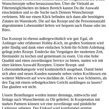
Wunschrezepte selbst herauszusuchen. Über die Vielzahl an
Filternmöglichkeiten im linken Bereich kannst Du die Auswahl
einschränken und so die Suche nach Deinem Wunschrezept
verfeinern. Mit nur einem Klick befinden sich dann alle benötigten
Zutaten im Warenkorb. Die auf das Rezept und die Personenanzahl
abgestimmten Lebensmittel liefern wir bequem nach Hause oder ins
Büro.
Das Konzept ist ebenso außergewöhnlich wie gut: Egal, ob
Anfänger oder erfahrener Hobby-Koch, im großen Sortiment wird
jeder fündig und dank einer einfachen Schritt-für-Schritt-Anleitung
gelingt jedes Rezept. Entdecke das Vergnügen der modernen Zeit,
füreinander zu kochen und gemeinsam zu essen. Um eine hohe
Qualität und einen zuverlässigen Service zu bieten, starten wir mit
einer kleinen Auswahl Rezepten. Unsere Rezept- und
Lebensmittelkategorie wird kontinuierlich ausgebaut. Damit bietet
sich alten und neuen Kunden nunmehr neben vielen Kochboxen ein
weiterer Mehrwert auf www.tischline.de. Gibt es was Schöneres, als
den Tag mit einem selbstgekochten Gericht ausklingen zu lassen?
Das glauben wir nicht.
Unsere Bestellungen werden immer dienstags, mittwochs und
freitags nach Wunschtermin zu Dir geliefert. In Kooperation mit
starken Partnern können wir eine zuverlässige und pünktliche
Lieferung anbieten. Der Einkauf wird komfortabel getätigt,