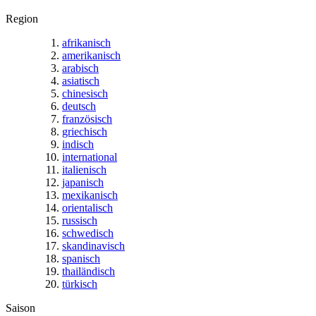
Region
afrikanisch
amerikanisch
arabisch
asiatisch
chinesisch
deutsch
französisch
griechisch
indisch
international
italienisch
japanisch
mexikanisch
orientalisch
russisch
schwedisch
skandinavisch
spanisch
thailändisch
türkisch
Saison