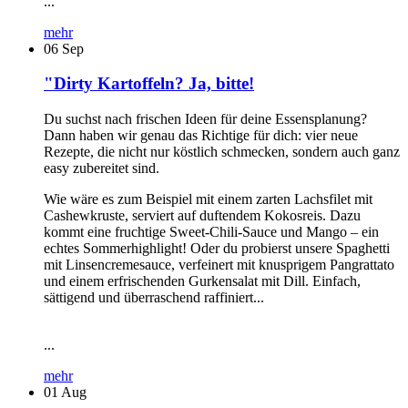
...
mehr
06
Sep
"Dirty Kartoffeln? Ja, bitte!
Du suchst nach frischen Ideen für deine Essensplanung?
Dann haben wir genau das Richtige für dich: vier neue
Rezepte, die nicht nur köstlich schmecken, sondern auch ganz
easy zubereitet sind.
Wie wäre es zum Beispiel mit einem zarten Lachsfilet mit
Cashewkruste, serviert auf duftendem Kokosreis. Dazu
kommt eine fruchtige Sweet-Chili-Sauce und Mango – ein
echtes Sommerhighlight! Oder du probierst unsere Spaghetti
mit Linsencremesauce, verfeinert mit knusprigem Pangrattato
und einem erfrischenden Gurkensalat mit Dill. Einfach,
sättigend und überraschend raffiniert...
...
mehr
01
Aug