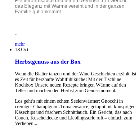
Pfefferrahmsauce und feinem Gemüse. Ein Gericht,
das Eleganz mit Wärme vereint und in der ganzen
Familie gut ankommt...
...
mehr
18
Oct
Herbstgenuss aus der Box
Wenn die Blätter tanzen und der Wind Geschichten erzählt, ist
es Zeit für herzhafte Wohlfühlküche! Mit der Tischline-
Kochbox Unsere neuen Rezepte bringen Wärme auf den
Teller und machen den Herbst zum Genussmoment.
Los geht’s mit einem echten Seelenwärmer: Gnocchi in
cremiger Champignon-Tomatensauce, getoppt mit knusprigen
Käsechips und frischem Schnittlauch. Ein Gericht, das nach
Couch, Kuscheldecke und Lieblingsserie ruft – einfach zum
Verlieben...