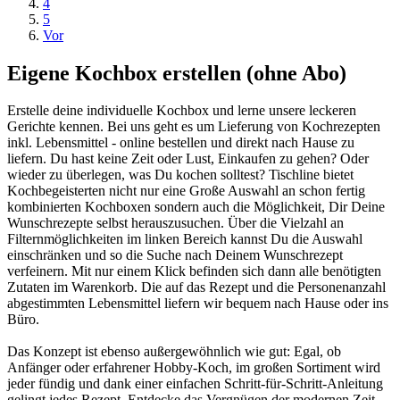
4
5
Vor
Eigene Kochbox erstellen (ohne Abo)
Erstelle deine individuelle Kochbox und lerne unsere leckeren
Gerichte kennen. Bei uns geht es um Lieferung von Kochrezepten
inkl. Lebensmittel - online bestellen und direkt nach Hause zu
liefern. Du hast keine Zeit oder Lust, Einkaufen zu gehen? Oder
wieder zu überlegen, was Du kochen solltest? Tischline bietet
Kochbegeisterten nicht nur eine Große Auswahl an schon fertig
kombinierten Kochboxen sondern auch die Möglichkeit, Dir Deine
Wunschrezepte selbst herauszusuchen. Über die Vielzahl an
Filternmöglichkeiten im linken Bereich kannst Du die Auswahl
einschränken und so die Suche nach Deinem Wunschrezept
verfeinern. Mit nur einem Klick befinden sich dann alle benötigten
Zutaten im Warenkorb. Die auf das Rezept und die Personenanzahl
abgestimmten Lebensmittel liefern wir bequem nach Hause oder ins
Büro.
Das Konzept ist ebenso außergewöhnlich wie gut: Egal, ob
Anfänger oder erfahrener Hobby-Koch, im großen Sortiment wird
jeder fündig und dank einer einfachen Schritt-für-Schritt-Anleitung
gelingt jedes Rezept. Entdecke das Vergnügen der modernen Zeit,