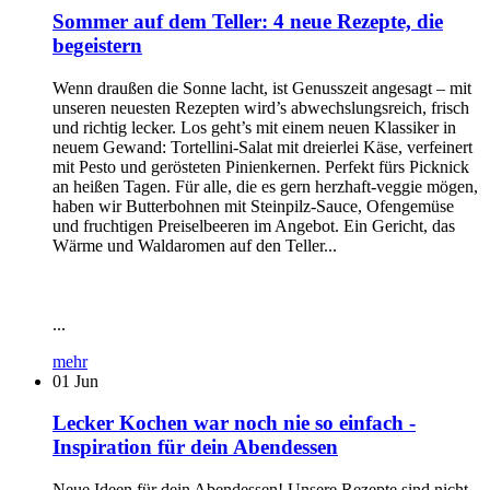
Sommer auf dem Teller: 4 neue Rezepte, die
begeistern
Wenn draußen die Sonne lacht, ist Genusszeit angesagt – mit
unseren neuesten Rezepten wird’s abwechslungsreich, frisch
und richtig lecker. Los geht’s mit einem neuen Klassiker in
neuem Gewand: Tortellini-Salat mit dreierlei Käse, verfeinert
mit Pesto und gerösteten Pinienkernen. Perfekt fürs Picknick
an heißen Tagen. Für alle, die es gern herzhaft-veggie mögen,
haben wir Butterbohnen mit Steinpilz-Sauce, Ofengemüse
und fruchtigen Preiselbeeren im Angebot. Ein Gericht, das
Wärme und Waldaromen auf den Teller...
...
mehr
01
Jun
Lecker Kochen war noch nie so einfach -
Inspiration für dein Abendessen
Neue Ideen für dein Abendessen! Unsere Rezepte sind nicht