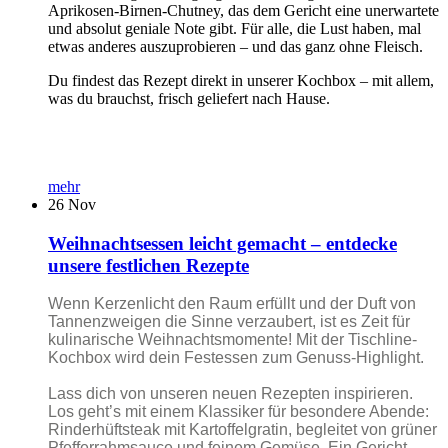
Aprikosen-Birnen-Chutney, das dem Gericht eine unerwartete
und absolut geniale Note gibt. Für alle, die Lust haben, mal
etwas anderes auszuprobieren – und das ganz ohne Fleisch.
Du findest das Rezept direkt in unserer Kochbox – mit allem,
was du brauchst, frisch geliefert nach Hause.
mehr
26
Nov
Weihnachtsessen leicht gemacht – entdecke
unsere festlichen Rezepte
Wenn Kerzenlicht den Raum erfüllt und der Duft von
Tannenzweigen die Sinne verzaubert, ist es Zeit für
kulinarische Weihnachtsmomente! Mit der Tischline-
Kochbox wird dein Festessen zum Genuss-Highlight.
Lass dich von unseren neuen Rezepten inspirieren.
Los geht’s mit einem Klassiker für besondere Abende:
Rinderhüftsteak mit Kartoffelgratin, begleitet von grüner
Pfefferrahmsauce und feinem Gemüse. Ein Gericht,