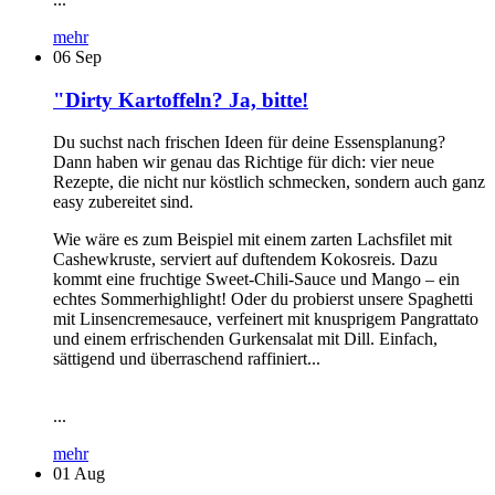
mehr
06
Sep
"Dirty Kartoffeln? Ja, bitte!
Du suchst nach frischen Ideen für deine Essensplanung?
Dann haben wir genau das Richtige für dich: vier neue
Rezepte, die nicht nur köstlich schmecken, sondern auch ganz
easy zubereitet sind.
Wie wäre es zum Beispiel mit einem zarten Lachsfilet mit
Cashewkruste, serviert auf duftendem Kokosreis. Dazu
kommt eine fruchtige Sweet-Chili-Sauce und Mango – ein
echtes Sommerhighlight! Oder du probierst unsere Spaghetti
mit Linsencremesauce, verfeinert mit knusprigem Pangrattato
und einem erfrischenden Gurkensalat mit Dill. Einfach,
sättigend und überraschend raffiniert...
...
mehr
01
Aug