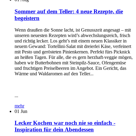
Sommer auf dem Teller: 4 neue Rezepte, die
begeistern
Wenn draußen die Sonne lacht, ist Genusszeit angesagt – mit
unseren neuesten Rezepten wird’s abwechslungsreich, frisch
und richtig lecker. Los geht’s mit einem neuen Klassiker in
neuem Gewand: Tortellini-Salat mit dreierlei Käse, verfeinert
mit Pesto und gerösteten Pinienkernen. Perfekt fürs Picknick
an heißen Tagen. Für alle, die es gern herzhaft-veggie mögen,
haben wir Butterbohnen mit Steinpilz-Sauce, Ofengemüse
und fruchtigen Preiselbeeren im Angebot. Ein Gericht, das
Wärme und Waldaromen auf den Teller...
...
mehr
01
Jun
Lecker Kochen war noch nie so einfach -
Inspiration für dein Abendessen