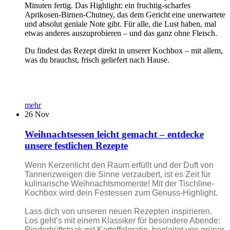
Minuten fertig. Das Highlight: ein fruchtig-scharfes
Aprikosen-Birnen-Chutney, das dem Gericht eine unerwartete
und absolut geniale Note gibt. Für alle, die Lust haben, mal
etwas anderes auszuprobieren – und das ganz ohne Fleisch.
Du findest das Rezept direkt in unserer Kochbox – mit allem,
was du brauchst, frisch geliefert nach Hause.
mehr
26
Nov
Weihnachtsessen leicht gemacht – entdecke
unsere festlichen Rezepte
Wenn Kerzenlicht den Raum erfüllt und der Duft von
Tannenzweigen die Sinne verzaubert, ist es Zeit für
kulinarische Weihnachtsmomente! Mit der Tischline-
Kochbox wird dein Festessen zum Genuss-Highlight.
Lass dich von unseren neuen Rezepten inspirieren.
Los geht’s mit einem Klassiker für besondere Abende:
Rinderhüftsteak mit Kartoffelgratin, begleitet von grüner