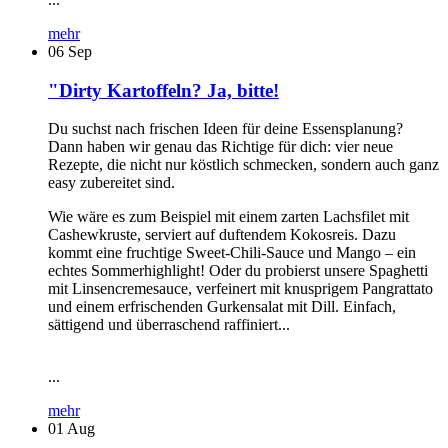
mehr
06
Sep
"Dirty Kartoffeln? Ja, bitte!
Du suchst nach frischen Ideen für deine Essensplanung?
Dann haben wir genau das Richtige für dich: vier neue
Rezepte, die nicht nur köstlich schmecken, sondern auch ganz
easy zubereitet sind.
Wie wäre es zum Beispiel mit einem zarten Lachsfilet mit
Cashewkruste, serviert auf duftendem Kokosreis. Dazu
kommt eine fruchtige Sweet-Chili-Sauce und Mango – ein
echtes Sommerhighlight! Oder du probierst unsere Spaghetti
mit Linsencremesauce, verfeinert mit knusprigem Pangrattato
und einem erfrischenden Gurkensalat mit Dill. Einfach,
sättigend und überraschend raffiniert...
...
mehr
01
Aug