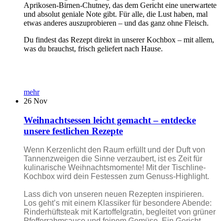
Aprikosen-Birnen-Chutney, das dem Gericht eine unerwartete
und absolut geniale Note gibt. Für alle, die Lust haben, mal
etwas anderes auszuprobieren – und das ganz ohne Fleisch.
Du findest das Rezept direkt in unserer Kochbox – mit allem,
was du brauchst, frisch geliefert nach Hause.
mehr
26
Nov
Weihnachtsessen leicht gemacht – entdecke
unsere festlichen Rezepte
Wenn Kerzenlicht den Raum erfüllt und der Duft von
Tannenzweigen die Sinne verzaubert, ist es Zeit für
kulinarische Weihnachtsmomente! Mit der Tischline-
Kochbox wird dein Festessen zum Genuss-Highlight.
Lass dich von unseren neuen Rezepten inspirieren.
Los geht’s mit einem Klassiker für besondere Abende:
Rinderhüftsteak mit Kartoffelgratin, begleitet von grüner
Pfefferrahmsauce und feinem Gemüse. Ein Gericht,