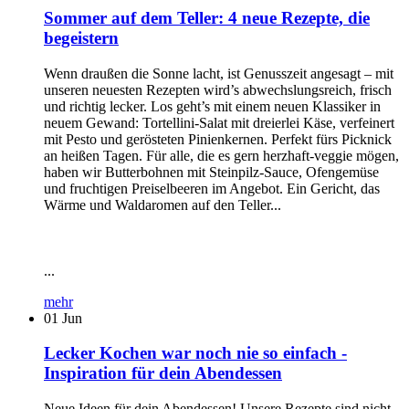
Sommer auf dem Teller: 4 neue Rezepte, die
begeistern
Wenn draußen die Sonne lacht, ist Genusszeit angesagt – mit
unseren neuesten Rezepten wird’s abwechslungsreich, frisch
und richtig lecker. Los geht’s mit einem neuen Klassiker in
neuem Gewand: Tortellini-Salat mit dreierlei Käse, verfeinert
mit Pesto und gerösteten Pinienkernen. Perfekt fürs Picknick
an heißen Tagen. Für alle, die es gern herzhaft-veggie mögen,
haben wir Butterbohnen mit Steinpilz-Sauce, Ofengemüse
und fruchtigen Preiselbeeren im Angebot. Ein Gericht, das
Wärme und Waldaromen auf den Teller...
...
mehr
01
Jun
Lecker Kochen war noch nie so einfach -
Inspiration für dein Abendessen
Neue Ideen für dein Abendessen! Unsere Rezepte sind nicht