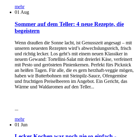
mehr
01
Aug
Sommer auf dem Teller: 4 neue Rezepte, die
begeistern
Wenn draußen die Sonne lacht, ist Genusszeit angesagt – mit
unseren neuesten Rezepten wird’s abwechslungsreich, frisch
und richtig lecker. Los geht’s mit einem neuen Klassiker in
neuem Gewand: Tortellini-Salat mit dreierlei Käse, verfeinert
mit Pesto und gerösteten Pinienkernen. Perfekt fürs Picknick
an heißen Tagen. Für alle, die es gern herzhaft-veggie mögen,
haben wir Butterbohnen mit Steinpilz-Sauce, Ofengemüse
und fruchtigen Preiselbeeren im Angebot. Ein Gericht, das
Wärme und Waldaromen auf den Teller...
...
mehr
01
Jun
Lecker Kochen war noch nie so einfach -