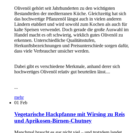
Olivenöl gehört seit Jahrhunderten zu den wichtigsten
Bestandteilen der mediterranen Küche. Gleichzeitig hat sich
das hochwertige Pflanzenöl längst auch in vielen anderen
Ländern etabliert und wird sowohl zum Kochen als auch für
kalte Speisen verwendet. Doch gerade die große Auswahl im
Handel macht es oft schwierig, wirklich gutes Olivenöl zu
erkennen. Unterschiedliche Qualitätsstufen,
Herkunftsbezeichnungen und Preisunterschiede sorgen dafür,
dass viele Verbraucher unsicher werden.
Dabei gibt es verschiedene Merkmale, anhand derer sich
hochwertiges Olivenöl relativ gut beurteilen lässt....
...
mehr
01
Feb
Vegetarische Hackpfanne mit Wirsing zu Reis
und Aprikosen-Birnen-Chutney
Manchmal braucht es gar nicht viel – und trotzdem landet