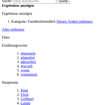
Suche:
Suche
Ergebnisse anzeigen
Ergebnisse anzeigen
Kategorie:
Familienfreundlich
Diesen Artikel entfernen
Alles entfernen
Filter
Ernährungsweise
glutenarm
glutenfrei
laktosefrei
lowcarb
vegan
vegetarisch
Hauptzutat
Rind
Fisch
Geflügel
Lamm