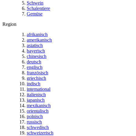
Schwein
Schalentiere
Gemüse
Region
afrikanisch
amerikanisch
asiatisch
bayerisch
chinesisch
deutsch
englisch
französisch
griechisch
indisch
international
italienisch
japanisch
mexikanisch
orientalisch
polnisch
russisch
schwedisch
schweizerisch