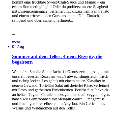
kommt eine fruchtige Sweet-Chili-Sauce und Mango – ein
echtes Sommerhighlight! Oder du probierst unsere Spaghetti
mit Linsencremesauce, verfeinert mit knusprigem Pangrattato
und einem erfrischenden Gurkensalat mit Dill. Einfach,
sättigend und überraschend raffiniert...
...
mehr
01
Aug
Sommer auf dem Teller: 4 neue Rezepte, die
begeistern
Wenn draußen die Sonne lacht, ist Genusszeit angesagt – mit
unseren neuesten Rezepten wird’s abwechslungsreich, frisch
und richtig lecker. Los geht’s mit einem neuen Klassiker in
neuem Gewand: Tortellini-Salat mit dreierlei Käse, verfeinert
mit Pesto und gerösteten Pinienkernen. Perfekt fürs Picknick
an heißen Tagen. Für alle, die es gern herzhaft-veggie mögen,
haben wir Butterbohnen mit Steinpilz-Sauce, Ofengemüse
und fruchtigen Preiselbeeren im Angebot. Ein Gericht, das
Wärme und Waldaromen auf den Teller...