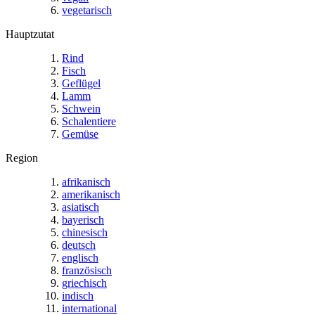
vegetarisch
Hauptzutat
Rind
Fisch
Geflügel
Lamm
Schwein
Schalentiere
Gemüse
Region
afrikanisch
amerikanisch
asiatisch
bayerisch
chinesisch
deutsch
englisch
französisch
griechisch
indisch
international