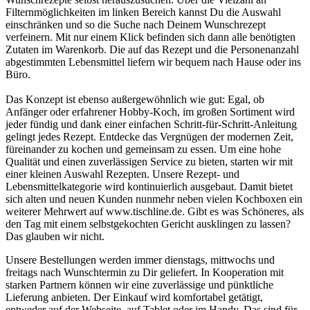
Filternmöglichkeiten im linken Bereich kannst Du die Auswahl
einschränken und so die Suche nach Deinem Wunschrezept
verfeinern. Mit nur einem Klick befinden sich dann alle benötigten
Zutaten im Warenkorb. Die auf das Rezept und die Personenanzahl
abgestimmten Lebensmittel liefern wir bequem nach Hause oder ins
Büro.
Das Konzept ist ebenso außergewöhnlich wie gut: Egal, ob
Anfänger oder erfahrener Hobby-Koch, im großen Sortiment wird
jeder fündig und dank einer einfachen Schritt-für-Schritt-Anleitung
gelingt jedes Rezept. Entdecke das Vergnügen der modernen Zeit,
füreinander zu kochen und gemeinsam zu essen. Um eine hohe
Qualität und einen zuverlässigen Service zu bieten, starten wir mit
einer kleinen Auswahl Rezepten. Unsere Rezept- und
Lebensmittelkategorie wird kontinuierlich ausgebaut. Damit bietet
sich alten und neuen Kunden nunmehr neben vielen Kochboxen ein
weiterer Mehrwert auf www.tischline.de. Gibt es was Schöneres, als
den Tag mit einem selbstgekochten Gericht ausklingen zu lassen?
Das glauben wir nicht.
Unsere Bestellungen werden immer dienstags, mittwochs und
freitags nach Wunschtermin zu Dir geliefert. In Kooperation mit
starken Partnern können wir eine zuverlässige und pünktliche
Lieferung anbieten. Der Einkauf wird komfortabel getätigt,
entweder auf der Webseite, auf Tablet oder im Handy. Das sind für