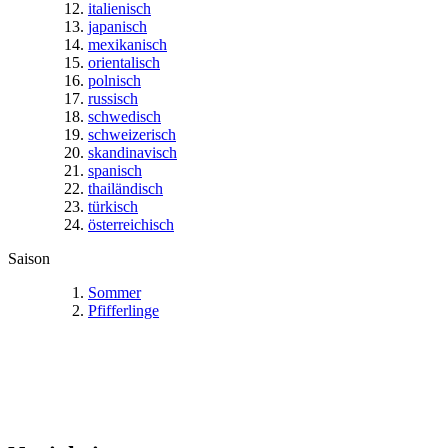
italienisch
japanisch
mexikanisch
orientalisch
polnisch
russisch
schwedisch
schweizerisch
skandinavisch
spanisch
thailändisch
türkisch
österreichisch
Saison
Sommer
Pfifferlinge