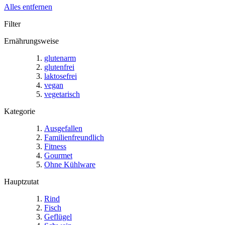
Alles entfernen
Filter
Ernährungsweise
glutenarm
glutenfrei
laktosefrei
vegan
vegetarisch
Kategorie
Ausgefallen
Familienfreundlich
Fitness
Gourmet
Ohne Kühlware
Hauptzutat
Rind
Fisch
Geflügel