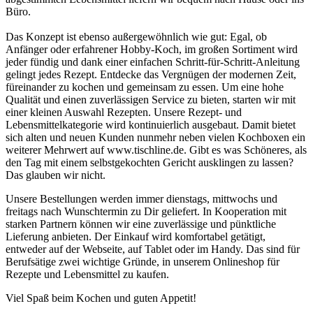
Büro.
Das Konzept ist ebenso außergewöhnlich wie gut: Egal, ob
Anfänger oder erfahrener Hobby-Koch, im großen Sortiment wird
jeder fündig und dank einer einfachen Schritt-für-Schritt-Anleitung
gelingt jedes Rezept. Entdecke das Vergnügen der modernen Zeit,
füreinander zu kochen und gemeinsam zu essen. Um eine hohe
Qualität und einen zuverlässigen Service zu bieten, starten wir mit
einer kleinen Auswahl Rezepten. Unsere Rezept- und
Lebensmittelkategorie wird kontinuierlich ausgebaut. Damit bietet
sich alten und neuen Kunden nunmehr neben vielen Kochboxen ein
weiterer Mehrwert auf www.tischline.de. Gibt es was Schöneres, als
den Tag mit einem selbstgekochten Gericht ausklingen zu lassen?
Das glauben wir nicht.
Unsere Bestellungen werden immer dienstags, mittwochs und
freitags nach Wunschtermin zu Dir geliefert. In Kooperation mit
starken Partnern können wir eine zuverlässige und pünktliche
Lieferung anbieten. Der Einkauf wird komfortabel getätigt,
entweder auf der Webseite, auf Tablet oder im Handy. Das sind für
Berufsätige zwei wichtige Gründe, in unserem Onlineshop für
Rezepte und Lebensmittel zu kaufen.
Viel Spaß beim Kochen und guten Appetit!