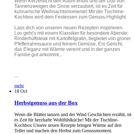
Wenn Kerzenlicht den Raum erfüllt und der Duft von
Tannenzweigen die Sinne verzaubert, ist es Zeit für
kulinarische Weihnachtsmomente! Mit der Tischline-
Kochbox wird dein Festessen zum Genuss-Highlight.
Lass dich von unseren neuen Rezepten inspirieren.
Los geht’s mit einem Klassiker für besondere Abende:
Rinderhüftsteak mit Kartoffelgratin, begleitet von grüner
Pfefferrahmsauce und feinem Gemüse. Ein Gericht,
das Eleganz mit Wärme vereint und in der ganzen
Familie gut ankommt...
...
mehr
18
Oct
Herbstgenuss aus der Box
Wenn die Blätter tanzen und der Wind Geschichten erzählt, ist
es Zeit für herzhafte Wohlfühlküche! Mit der Tischline-
Kochbox Unsere neuen Rezepte bringen Wärme auf den
Teller und machen den Herbst zum Genussmoment.