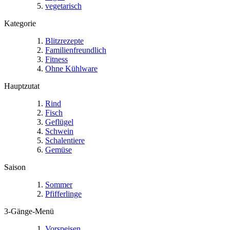
vegetarisch
Kategorie
Blitzrezepte
Familienfreundlich
Fitness
Ohne Kühlware
Hauptzutat
Rind
Fisch
Geflügel
Schwein
Schalentiere
Gemüse
Saison
Sommer
Pfifferlinge
3-Gänge-Menü
Vorspeisen