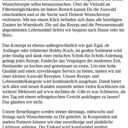
Wunschrezepte selbst herauszusuchen. Über die Vielzahl an
Filternmöglichkeiten im linken Bereich kannst Du die Auswahl
einschränken und so die Suche nach Deinem Wunschrezept
verfeinern. Mit nur einem Klick befinden sich dann alle benötigten
Zutaten im Warenkorb. Die auf das Rezept und die Personenanzahl
abgestimmten Lebensmittel liefern wir bequem nach Hause oder ins
Büro.
Das Konzept ist ebenso außergewöhnlich wie gut: Egal, ob
Anfänger oder erfahrener Hobby-Koch, im großen Sortiment wird
jeder fündig und dank einer einfachen Schritt-für-Schritt-Anleitung
gelingt jedes Rezept. Entdecke das Vergnügen der modernen Zeit,
füreinander zu kochen und gemeinsam zu essen. Um eine hohe
Qualität und einen zuverlässigen Service zu bieten, starten wir mit
einer kleinen Auswahl Rezepten. Unsere Rezept- und
Lebensmittelkategorie wird kontinuierlich ausgebaut. Damit bietet
sich alten und neuen Kunden nunmehr neben vielen Kochboxen ein
weiterer Mehrwert auf www.tischline.de. Gibt es was Schöneres, als
den Tag mit einem selbstgekochten Gericht ausklingen zu lassen?
Das glauben wir nicht.
Unsere Bestellungen werden immer dienstags, mittwochs und
freitags nach Wunschtermin zu Dir geliefert. In Kooperation mit
starken Partnern können wir eine zuverlässige und pünktliche
Lieferung anbieten. Der Einkauf wird komfortabel getätigt,