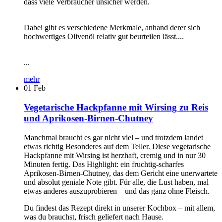
dass viele Verbraucher unsicher werden.
Dabei gibt es verschiedene Merkmale, anhand derer sich
hochwertiges Olivenöl relativ gut beurteilen lässt....
...
mehr
01
Feb
Vegetarische Hackpfanne mit Wirsing zu Reis
und Aprikosen-Birnen-Chutney
Manchmal braucht es gar nicht viel – und trotzdem landet
etwas richtig Besonderes auf dem Teller. Diese vegetarische
Hackpfanne mit Wirsing ist herzhaft, cremig und in nur 30
Minuten fertig. Das Highlight: ein fruchtig-scharfes
Aprikosen-Birnen-Chutney, das dem Gericht eine unerwartete
und absolut geniale Note gibt. Für alle, die Lust haben, mal
etwas anderes auszuprobieren – und das ganz ohne Fleisch.
Du findest das Rezept direkt in unserer Kochbox – mit allem,
was du brauchst, frisch geliefert nach Hause.