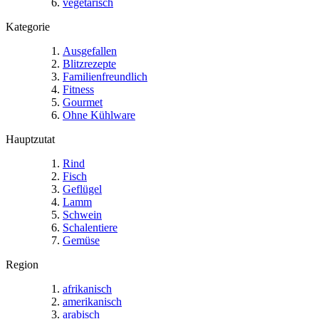
vegetarisch
Kategorie
Ausgefallen
Blitzrezepte
Familienfreundlich
Fitness
Gourmet
Ohne Kühlware
Hauptzutat
Rind
Fisch
Geflügel
Lamm
Schwein
Schalentiere
Gemüse
Region
afrikanisch
amerikanisch
arabisch