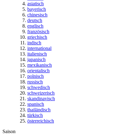
asiatisch
bayerisch
chinesisch
deutsch
englisch
französisch
griechisch
indisch
international
italienisch
japanisch
mexikanisch
orientalisch
polnisch
russisch
schwedisch
schweizerisch
skandinavisch
spanisch
thailändisch
türkisch
österreichisch
Saison