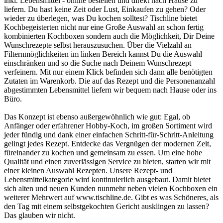
inkl. Lebensmittel - online bestellen und direkt nach Hause zu
liefern. Du hast keine Zeit oder Lust, Einkaufen zu gehen? Oder
wieder zu überlegen, was Du kochen solltest? Tischline bietet
Kochbegeisterten nicht nur eine Große Auswahl an schon fertig
kombinierten Kochboxen sondern auch die Möglichkeit, Dir Deine
Wunschrezepte selbst herauszusuchen. Über die Vielzahl an
Filternmöglichkeiten im linken Bereich kannst Du die Auswahl
einschränken und so die Suche nach Deinem Wunschrezept
verfeinern. Mit nur einem Klick befinden sich dann alle benötigten
Zutaten im Warenkorb. Die auf das Rezept und die Personenanzahl
abgestimmten Lebensmittel liefern wir bequem nach Hause oder ins
Büro.
Das Konzept ist ebenso außergewöhnlich wie gut: Egal, ob
Anfänger oder erfahrener Hobby-Koch, im großen Sortiment wird
jeder fündig und dank einer einfachen Schritt-für-Schritt-Anleitung
gelingt jedes Rezept. Entdecke das Vergnügen der modernen Zeit,
füreinander zu kochen und gemeinsam zu essen. Um eine hohe
Qualität und einen zuverlässigen Service zu bieten, starten wir mit
einer kleinen Auswahl Rezepten. Unsere Rezept- und
Lebensmittelkategorie wird kontinuierlich ausgebaut. Damit bietet
sich alten und neuen Kunden nunmehr neben vielen Kochboxen ein
weiterer Mehrwert auf www.tischline.de. Gibt es was Schöneres, als
den Tag mit einem selbstgekochten Gericht ausklingen zu lassen?
Das glauben wir nicht.