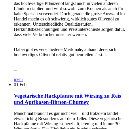
das hochwertige Pflanzenöl längst auch in vielen anderen
Ländern etabliert und wird sowohl zum Kochen als auch für
kalte Speisen verwendet. Doch gerade die große Auswahl im
Handel macht es oft schwierig, wirklich gutes Olivenöl zu
erkennen. Unterschiedliche Qualitätsstufen,
Herkunftsbezeichnungen und Preisunterschiede sorgen dafür,
dass viele Verbraucher unsicher werden.
Dabei gibt es verschiedene Merkmale, anhand derer sich
hochwertiges Olivenöl relativ gut beurteilen lässt....
...
mehr
01
Feb
Vegetarische Hackpfanne mit Wirsing zu Reis
und Aprikosen-Birnen-Chutney
Manchmal braucht es gar nicht viel – und trotzdem landet
etwas richtig Besonderes auf dem Teller. Diese vegetarische
Hackpfanne mit Wirsing ist herzhaft, cremig und in nur 30
Minuten fertig. Das Highlight: ein fruchtig-scharfes