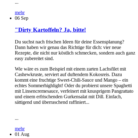
...
mehr
06
Sep
"Dirty Kartoffeln? Ja, bitte!
Du suchst nach frischen Ideen für deine Essensplanung?
Dann haben wir genau das Richtige für dich: vier neue
Rezepte, die nicht nur köstlich schmecken, sondern auch ganz
easy zubereitet sind.
Wie wäre es zum Beispiel mit einem zarten Lachsfilet mit
Cashewkruste, serviert auf duftendem Kokosreis. Dazu
kommt eine fruchtige Sweet-Chili-Sauce und Mango – ein
echtes Sommerhighlight! Oder du probierst unsere Spaghetti
mit Linsencremesauce, verfeinert mit knusprigem Pangrattato
und einem erfrischenden Gurkensalat mit Dill. Einfach,
sättigend und überraschend raffiniert...
...
mehr
01
Aug