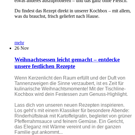
etwas anderes auszuprobieren – und das ganz ohne Fleisch.
Du findest das Rezept direkt in unserer Kochbox – mit allem,
was du brauchst, frisch geliefert nach Hause.
mehr
26
Nov
Weihnachtsessen leicht gemacht – entdecke
unsere festlichen Rezepte
Wenn Kerzenlicht den Raum erfüllt und der Duft von
Tannenzweigen die Sinne verzaubert, ist es Zeit für
kulinarische Weihnachtsmomente! Mit der Tischline-
Kochbox wird dein Festessen zum Genuss-Highlight.
Lass dich von unseren neuen Rezepten inspirieren.
Los geht’s mit einem Klassiker für besondere Abende:
Rinderhüftsteak mit Kartoffelgratin, begleitet von grüner
Pfefferrahmsauce und feinem Gemüse. Ein Gericht,
das Eleganz mit Wärme vereint und in der ganzen
Familie gut ankommt...