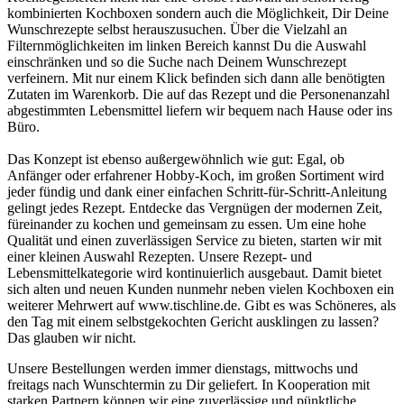
kombinierten Kochboxen sondern auch die Möglichkeit, Dir Deine
Wunschrezepte selbst herauszusuchen. Über die Vielzahl an
Filternmöglichkeiten im linken Bereich kannst Du die Auswahl
einschränken und so die Suche nach Deinem Wunschrezept
verfeinern. Mit nur einem Klick befinden sich dann alle benötigten
Zutaten im Warenkorb. Die auf das Rezept und die Personenanzahl
abgestimmten Lebensmittel liefern wir bequem nach Hause oder ins
Büro.
Das Konzept ist ebenso außergewöhnlich wie gut: Egal, ob
Anfänger oder erfahrener Hobby-Koch, im großen Sortiment wird
jeder fündig und dank einer einfachen Schritt-für-Schritt-Anleitung
gelingt jedes Rezept. Entdecke das Vergnügen der modernen Zeit,
füreinander zu kochen und gemeinsam zu essen. Um eine hohe
Qualität und einen zuverlässigen Service zu bieten, starten wir mit
einer kleinen Auswahl Rezepten. Unsere Rezept- und
Lebensmittelkategorie wird kontinuierlich ausgebaut. Damit bietet
sich alten und neuen Kunden nunmehr neben vielen Kochboxen ein
weiterer Mehrwert auf www.tischline.de. Gibt es was Schöneres, als
den Tag mit einem selbstgekochten Gericht ausklingen zu lassen?
Das glauben wir nicht.
Unsere Bestellungen werden immer dienstags, mittwochs und
freitags nach Wunschtermin zu Dir geliefert. In Kooperation mit
starken Partnern können wir eine zuverlässige und pünktliche