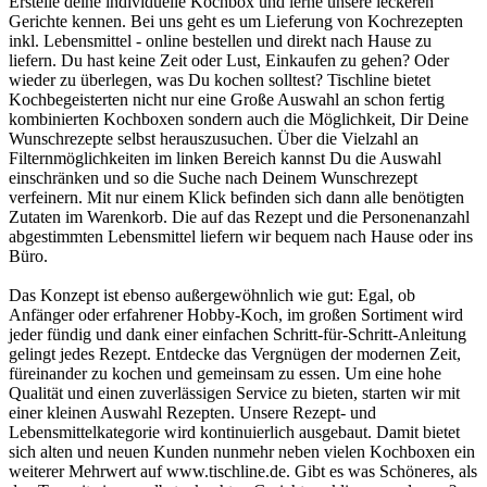
Erstelle deine individuelle Kochbox und lerne unsere leckeren
Gerichte kennen. Bei uns geht es um Lieferung von Kochrezepten
inkl. Lebensmittel - online bestellen und direkt nach Hause zu
liefern. Du hast keine Zeit oder Lust, Einkaufen zu gehen? Oder
wieder zu überlegen, was Du kochen solltest? Tischline bietet
Kochbegeisterten nicht nur eine Große Auswahl an schon fertig
kombinierten Kochboxen sondern auch die Möglichkeit, Dir Deine
Wunschrezepte selbst herauszusuchen. Über die Vielzahl an
Filternmöglichkeiten im linken Bereich kannst Du die Auswahl
einschränken und so die Suche nach Deinem Wunschrezept
verfeinern. Mit nur einem Klick befinden sich dann alle benötigten
Zutaten im Warenkorb. Die auf das Rezept und die Personenanzahl
abgestimmten Lebensmittel liefern wir bequem nach Hause oder ins
Büro.
Das Konzept ist ebenso außergewöhnlich wie gut: Egal, ob
Anfänger oder erfahrener Hobby-Koch, im großen Sortiment wird
jeder fündig und dank einer einfachen Schritt-für-Schritt-Anleitung
gelingt jedes Rezept. Entdecke das Vergnügen der modernen Zeit,
füreinander zu kochen und gemeinsam zu essen. Um eine hohe
Qualität und einen zuverlässigen Service zu bieten, starten wir mit
einer kleinen Auswahl Rezepten. Unsere Rezept- und
Lebensmittelkategorie wird kontinuierlich ausgebaut. Damit bietet
sich alten und neuen Kunden nunmehr neben vielen Kochboxen ein
weiterer Mehrwert auf www.tischline.de. Gibt es was Schöneres, als