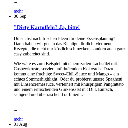
...
mehr
06
Sep
"Dirty Kartoffeln? Ja, bitte!
Du suchst nach frischen Ideen für deine Essensplanung?
Dann haben wir genau das Richtige für dich: vier neue
Rezepte, die nicht nur köstlich schmecken, sondern auch ganz
easy zubereitet sind.
Wie wäre es zum Beispiel mit einem zarten Lachsfilet mit
Cashewkruste, serviert auf duftendem Kokosreis. Dazu
kommt eine fruchtige Sweet-Chili-Sauce und Mango – ein
echtes Sommerhighlight! Oder du probierst unsere Spaghetti
mit Linsencremesauce, verfeinert mit knusprigem Pangrattato
und einem erfrischenden Gurkensalat mit Dill. Einfach,
sättigend und überraschend raffiniert...
...
mehr
01
Aug