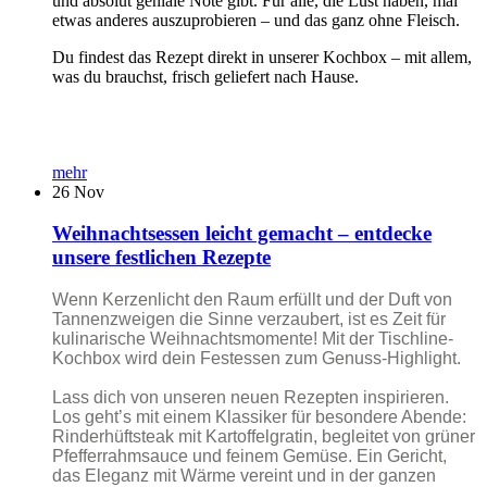
und absolut geniale Note gibt. Für alle, die Lust haben, mal
etwas anderes auszuprobieren – und das ganz ohne Fleisch.
Du findest das Rezept direkt in unserer Kochbox – mit allem,
was du brauchst, frisch geliefert nach Hause.
mehr
26
Nov
Weihnachtsessen leicht gemacht – entdecke
unsere festlichen Rezepte
Wenn Kerzenlicht den Raum erfüllt und der Duft von
Tannenzweigen die Sinne verzaubert, ist es Zeit für
kulinarische Weihnachtsmomente! Mit der Tischline-
Kochbox wird dein Festessen zum Genuss-Highlight.
Lass dich von unseren neuen Rezepten inspirieren.
Los geht’s mit einem Klassiker für besondere Abende:
Rinderhüftsteak mit Kartoffelgratin, begleitet von grüner
Pfefferrahmsauce und feinem Gemüse. Ein Gericht,
das Eleganz mit Wärme vereint und in der ganzen