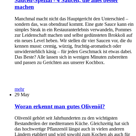
Saucen-Spezial - 4 Saucen, die alles besser
machen
Manchmal macht nicht das Hauptgericht den Unterschied –
sondern das, was obendrauf kommt. Eine gute Sauce kann ein
simples Steak in ein Restauranterlebnis verwandeln, Pommes
zur Leidenschaft machen und selbst gedünsteten Brokkoli auf
ein neues Level heben. Wir stellen dir vier Saucen vor, die du
kennen musst: cremig, würzig, fruchtig-aromatisch oder
unwiderstehlich käsig – für jeden Geschmack ist etwas dabei.
Das Beste? Alle lassen sich in wenigen Minuten zubereiten
und passen zu Gerichten aus unserer Kochbox.
mehr
29
May
Woran erkennt man gutes Olivenöl?
Olivenöl gehört seit Jahrhunderten zu den wichtigsten
Bestandteilen der mediterranen Küche. Gleichzeitig hat sich
das hochwertige Pflanzenöl längst auch in vielen anderen
Ländern etabliert und wird sowohl zum Kochen als auch für