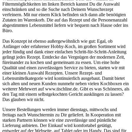
Filternmöglichkeiten im linken Bereich kannst Du die Auswahl
einschränken und so die Suche nach Deinem Wunschrezept
verfeinern. Mit nur einem Klick befinden sich dann alle benötigten
Zutaten im Warenkorb. Die auf das Rezept und die Personenanzahl
abgestimmten Lebensmittel liefern wir bequem nach Hause oder ins
Büro.
Das Konzept ist ebenso außergewöhnlich wie gut: Egal, ob
Anfänger oder erfahrener Hobby-Koch, im großen Sortiment wird
jeder fündig und dank einer einfachen Schritt-für-Schritt-Anleitung
gelingt jedes Rezept. Entdecke das Vergnügen der modernen Zeit,
füreinander zu kochen und gemeinsam zu essen. Um eine hohe
Qualität und einen zuverlässigen Service zu bieten, starten wir mit
einer kleinen Auswahl Rezepten. Unsere Rezept- und
Lebensmittelkategorie wird kontinuierlich ausgebaut. Damit bietet
sich alten und neuen Kunden nunmehr neben vielen Kochboxen ein
weiterer Mehrwert auf www.tischline.de. Gibt es was Schöneres, als
den Tag mit einem selbstgekochten Gericht ausklingen zu lassen?
Das glauben wir nicht.
Unsere Bestellungen werden immer dienstags, mittwochs und
freitags nach Wunschtermin zu Dir geliefert. In Kooperation mit
starken Partnern können wir eine zuverlässige und pünktliche
Lieferung anbieten. Der Einkauf wird komfortabel getätigt,
entweder auf der Webseite, auf Tablet oder im Handy. Das sind für