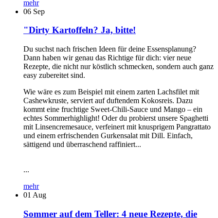
mehr
06
Sep
"Dirty Kartoffeln? Ja, bitte!
Du suchst nach frischen Ideen für deine Essensplanung?
Dann haben wir genau das Richtige für dich: vier neue
Rezepte, die nicht nur köstlich schmecken, sondern auch ganz
easy zubereitet sind.
Wie wäre es zum Beispiel mit einem zarten Lachsfilet mit
Cashewkruste, serviert auf duftendem Kokosreis. Dazu
kommt eine fruchtige Sweet-Chili-Sauce und Mango – ein
echtes Sommerhighlight! Oder du probierst unsere Spaghetti
mit Linsencremesauce, verfeinert mit knusprigem Pangrattato
und einem erfrischenden Gurkensalat mit Dill. Einfach,
sättigend und überraschend raffiniert...
...
mehr
01
Aug
Sommer auf dem Teller: 4 neue Rezepte, die