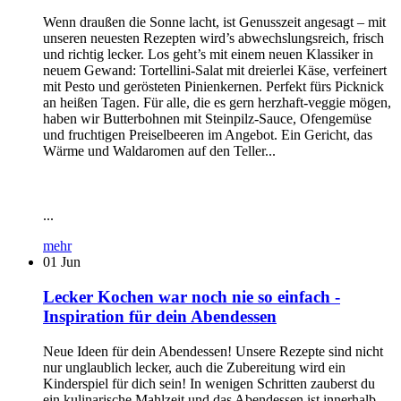
Wenn draußen die Sonne lacht, ist Genusszeit angesagt – mit
unseren neuesten Rezepten wird’s abwechslungsreich, frisch
und richtig lecker. Los geht’s mit einem neuen Klassiker in
neuem Gewand: Tortellini-Salat mit dreierlei Käse, verfeinert
mit Pesto und gerösteten Pinienkernen. Perfekt fürs Picknick
an heißen Tagen. Für alle, die es gern herzhaft-veggie mögen,
haben wir Butterbohnen mit Steinpilz-Sauce, Ofengemüse
und fruchtigen Preiselbeeren im Angebot. Ein Gericht, das
Wärme und Waldaromen auf den Teller...
...
mehr
01
Jun
Lecker Kochen war noch nie so einfach -
Inspiration für dein Abendessen
Neue Ideen für dein Abendessen! Unsere Rezepte sind nicht
nur unglaublich lecker, auch die Zubereitung wird ein
Kinderspiel für dich sein! In wenigen Schritten zauberst du
ein kulinarische Mahlzeit und das Abendessen ist innerhalb