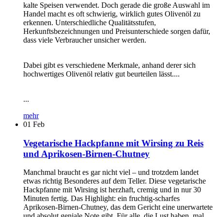
kalte Speisen verwendet. Doch gerade die große Auswahl im
Handel macht es oft schwierig, wirklich gutes Olivenöl zu
erkennen. Unterschiedliche Qualitätsstufen,
Herkunftsbezeichnungen und Preisunterschiede sorgen dafür,
dass viele Verbraucher unsicher werden.
Dabei gibt es verschiedene Merkmale, anhand derer sich
hochwertiges Olivenöl relativ gut beurteilen lässt....
...
mehr
01
Feb
Vegetarische Hackpfanne mit Wirsing zu Reis
und Aprikosen-Birnen-Chutney
Manchmal braucht es gar nicht viel – und trotzdem landet
etwas richtig Besonderes auf dem Teller. Diese vegetarische
Hackpfanne mit Wirsing ist herzhaft, cremig und in nur 30
Minuten fertig. Das Highlight: ein fruchtig-scharfes
Aprikosen-Birnen-Chutney, das dem Gericht eine unerwartete
und absolut geniale Note gibt. Für alle, die Lust haben, mal