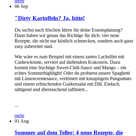
mehr
06
Sep
"Dirty Kartoffeln? Ja, bitte!
Du suchst nach frischen Ideen für deine Essensplanung?
Dann haben wir genau das Richtige für dich: vier neue
Rezepte, die nicht nur köstlich schmecken, sondern auch ganz
easy zubereitet sind.
Wie wäre es zum Beispiel mit einem zarten Lachsfilet mit
Cashewkruste, serviert auf duftendem Kokosreis. Dazu
kommt eine fruchtige Sweet-Chili-Sauce und Mango – ein
echtes Sommerhighlight! Oder du probierst unsere Spaghetti
mit Linsencremesauce, verfeinert mit knusprigem Pangrattato
und einem erfrischenden Gurkensalat mit Dill. Einfach,
sättigend und überraschend raffiniert...
...
mehr
01
Aug
Sommer auf dem Teller: 4 neue Rezepte, die