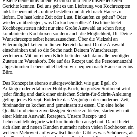
Erstelle deine individuelle Kochbox und lerne unsere leckeren
Gerichte kennen. Bei uns geht es um Lieferung von Kochrezepten
inkl. Lebensmittel - online bestellen und direkt nach Hause zu
liefern. Du hast keine Zeit oder Lust, Einkaufen zu gehen? Oder
wieder zu überlegen, was Du kochen solltest? Tischline bietet
Kochbegeisterten nicht nur eine Große Auswahl an schon fertig
kombinierten Kochboxen sondern auch die Möglichkeit, Dir Deine
Wunschrezepte selbst herauszusuchen. Über die Vielzahl an
Filternmöglichkeiten im linken Bereich kannst Du die Auswahl
einschränken und so die Suche nach Deinem Wunschrezept
verfeinern. Mit nur einem Klick befinden sich dann alle benötigten
Zutaten im Warenkorb. Die auf das Rezept und die Personenanzahl
abgestimmten Lebensmittel liefern wir bequem nach Hause oder ins
Büro.
Das Konzept ist ebenso außergewöhnlich wie gut: Egal, ob
Anfänger oder erfahrener Hobby-Koch, im großen Sortiment wird
jeder fündig und dank einer einfachen Schritt-für-Schritt-Anleitung
gelingt jedes Rezept. Entdecke das Vergnügen der modernen Zeit,
füreinander zu kochen und gemeinsam zu essen. Um eine hohe
Qualität und einen zuverlässigen Service zu bieten, starten wir mit
einer kleinen Auswahl Rezepten. Unsere Rezept- und
Lebensmittelkategorie wird kontinuierlich ausgebaut. Damit bietet
sich alten und neuen Kunden nunmehr neben vielen Kochboxen ein
weiterer Mehrwert auf www.tischline.de. Gibt es was Schöneres, als