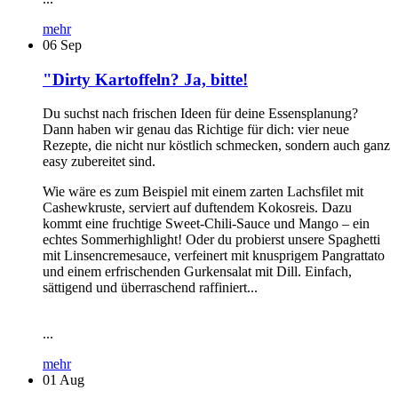
mehr
06
Sep
"Dirty Kartoffeln? Ja, bitte!
Du suchst nach frischen Ideen für deine Essensplanung?
Dann haben wir genau das Richtige für dich: vier neue
Rezepte, die nicht nur köstlich schmecken, sondern auch ganz
easy zubereitet sind.
Wie wäre es zum Beispiel mit einem zarten Lachsfilet mit
Cashewkruste, serviert auf duftendem Kokosreis. Dazu
kommt eine fruchtige Sweet-Chili-Sauce und Mango – ein
echtes Sommerhighlight! Oder du probierst unsere Spaghetti
mit Linsencremesauce, verfeinert mit knusprigem Pangrattato
und einem erfrischenden Gurkensalat mit Dill. Einfach,
sättigend und überraschend raffiniert...
...
mehr
01
Aug