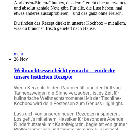
Aprikosen-Birnen-Chutney, das dem Gericht eine unerwartete
und absolut geniale Note gibt. Für alle, die Lust haben, mal
etwas anderes auszuprobieren – und das ganz ohne Fleisch.
Du findest das Rezept direkt in unserer Kochbox – mit allem,
was du brauchst, frisch geliefert nach Hause.
mehr
26
Nov
Weihnachtsessen leicht gemacht – entdecke
unsere festlichen Rezepte
Wenn Kerzenlicht den Raum erfüllt und der Duft von
Tannenzweigen die Sinne verzaubert, ist es Zeit für
kulinarische Weihnachtsmomente! Mit der Tischline-
Kochbox wird dein Festessen zum Genuss-Highlight.
Lass dich von unseren neuen Rezepten inspirieren.
Los geht’s mit einem Klassiker für besondere Abende:
Rinderhüftsteak mit Kartoffelgratin, begleitet von grüner
Pfefferrahmsauce und feinem Gemüse. Ein Gericht,