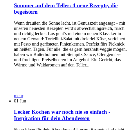
Sommer auf dem Teller: 4 neue Rezepte, die
begeistern
Wenn draußen die Sonne lacht, ist Genusszeit angesagt – mit
unseren neuesten Rezepten wird’s abwechslungsreich, frisch
und richtig lecker. Los geht’s mit einem neuen Klassiker in
neuem Gewand: Tortellini-Salat mit dreierlei Käse, verfeinert
mit Pesto und gerösteten Pinienkernen. Perfekt fürs Picknick
an heißen Tagen. Für alle, die es gern herzhaft-veggie mögen,
haben wir Butterbohnen mit Steinpilz-Sauce, Ofengemüse
und fruchtigen Preiselbeeren im Angebot. Ein Gericht, das
Wärme und Waldaromen auf den Teller...
...
mehr
01
Jun
Lecker Kochen war noch nie so einfach -
Inspiration für dein Abendessen
Neue Ideen für dein Abendessen! Unsere Rezepte sind nicht