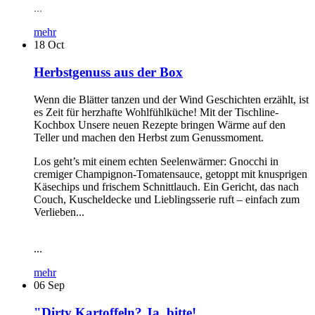
...
mehr
18
Oct
Herbstgenuss aus der Box
Wenn die Blätter tanzen und der Wind Geschichten erzählt, ist
es Zeit für herzhafte Wohlfühlküche! Mit der Tischline-
Kochbox Unsere neuen Rezepte bringen Wärme auf den
Teller und machen den Herbst zum Genussmoment.
Los geht’s mit einem echten Seelenwärmer: Gnocchi in
cremiger Champignon-Tomatensauce, getoppt mit knusprigen
Käsechips und frischem Schnittlauch. Ein Gericht, das nach
Couch, Kuscheldecke und Lieblingsserie ruft – einfach zum
Verlieben...
...
mehr
06
Sep
"Dirty Kartoffeln? Ja, bitte!