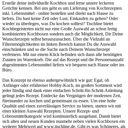
Erstelle deine individuelle Kochbox und lerne unsere leckeren
Gerichte kennen. Bei uns geht es um Lieferung von Kochrezepten
inkl. Lebensmittel - online bestellen und direkt nach Hause zu
liefern. Du hast keine Zeit oder Lust, Einkaufen zu gehen? Oder
wieder zu überlegen, was Du kochen solltest? Tischline bietet
Kochbegeisterten nicht nur eine Große Auswahl an schon fertig
kombinierten Kochboxen sondern auch die Möglichkeit, Dir Deine
Wunschrezepte selbst herauszusuchen. Über die Vielzahl an
Filternmöglichkeiten im linken Bereich kannst Du die Auswahl
einschränken und so die Suche nach Deinem Wunschrezept
verfeinern. Mit nur einem Klick befinden sich dann alle benötigten
Zutaten im Warenkorb. Die auf das Rezept und die Personenanzahl
abgestimmten Lebensmittel liefern wir bequem nach Hause oder ins
Büro.
Das Konzept ist ebenso außergewöhnlich wie gut: Egal, ob
Anfänger oder erfahrener Hobby-Koch, im großen Sortiment wird
jeder fündig und dank einer einfachen Schritt-für-Schritt-Anleitung
gelingt jedes Rezept. Entdecke das Vergnügen der modernen Zeit,
füreinander zu kochen und gemeinsam zu essen. Um eine hohe
Qualität und einen zuverlässigen Service zu bieten, starten wir mit
einer kleinen Auswahl Rezepten. Unsere Rezept- und
Lebensmittelkategorie wird kontinuierlich ausgebaut. Damit bietet
sich alten und neuen Kunden nunmehr neben vielen Kochboxen ein
weiterer Mehrwert auf www.tischline.de. Gibt es was Schöneres, als