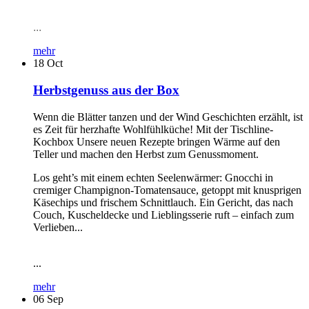
...
mehr
18
Oct
Herbstgenuss aus der Box
Wenn die Blätter tanzen und der Wind Geschichten erzählt, ist
es Zeit für herzhafte Wohlfühlküche! Mit der Tischline-
Kochbox Unsere neuen Rezepte bringen Wärme auf den
Teller und machen den Herbst zum Genussmoment.
Los geht’s mit einem echten Seelenwärmer: Gnocchi in
cremiger Champignon-Tomatensauce, getoppt mit knusprigen
Käsechips und frischem Schnittlauch. Ein Gericht, das nach
Couch, Kuscheldecke und Lieblingsserie ruft – einfach zum
Verlieben...
...
mehr
06
Sep