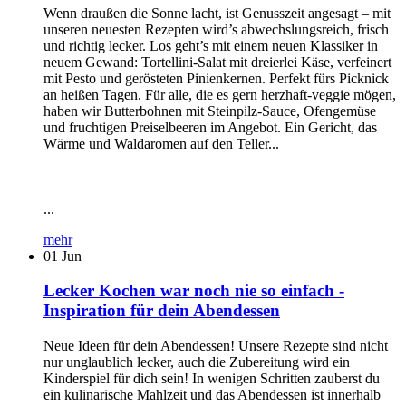
Wenn draußen die Sonne lacht, ist Genusszeit angesagt – mit
unseren neuesten Rezepten wird’s abwechslungsreich, frisch
und richtig lecker. Los geht’s mit einem neuen Klassiker in
neuem Gewand: Tortellini-Salat mit dreierlei Käse, verfeinert
mit Pesto und gerösteten Pinienkernen. Perfekt fürs Picknick
an heißen Tagen. Für alle, die es gern herzhaft-veggie mögen,
haben wir Butterbohnen mit Steinpilz-Sauce, Ofengemüse
und fruchtigen Preiselbeeren im Angebot. Ein Gericht, das
Wärme und Waldaromen auf den Teller...
...
mehr
01
Jun
Lecker Kochen war noch nie so einfach -
Inspiration für dein Abendessen
Neue Ideen für dein Abendessen! Unsere Rezepte sind nicht
nur unglaublich lecker, auch die Zubereitung wird ein
Kinderspiel für dich sein! In wenigen Schritten zauberst du
ein kulinarische Mahlzeit und das Abendessen ist innerhalb