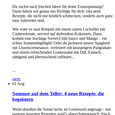
Du suchst nach frischen Ideen für deine Essensplanung?
Dann haben wir genau das Richtige für dich: vier neue
Rezepte, die nicht nur köstlich schmecken, sondern auch ganz
easy zubereitet sind.
Wie wäre es zum Beispiel mit einem zarten Lachsfilet mit
Cashewkruste, serviert auf duftendem Kokosreis. Dazu
kommt eine fruchtige Sweet-Chili-Sauce und Mango – ein
echtes Sommerhighlight! Oder du probierst unsere Spaghetti
mit Linsencremesauce, verfeinert mit knusprigem Pangrattato
und einem erfrischenden Gurkensalat mit Dill. Einfach,
sättigend und überraschend raffiniert...
...
mehr
01
Aug
Sommer auf dem Teller: 4 neue Rezepte, die
begeistern
Wenn draußen die Sonne lacht, ist Genusszeit angesagt – mit
unseren neuesten Rezepten wird’s abwechslungsreich, frisch