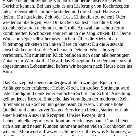
Erstelle deine individuelle Kochbox und lerne unsere leckeren
Gerichte kennen. Bei uns geht es um Lieferung von Kochrezepten
inkl. Lebensmittel - online bestellen und direkt nach Hause zu
liefern. Du hast keine Zeit oder Lust, Einkaufen zu gehen? Oder
wieder zu überlegen, was Du kochen solltest? Tischline bietet
Kochbegeisterten nicht nur eine Große Auswahl an schon fertig
kombinierten Kochboxen sondern auch die Möglichkeit, Dir Deine
Wunschrezepte selbst herauszusuchen. Über die Vielzahl an
Filternmöglichkeiten im linken Bereich kannst Du die Auswahl
einschränken und so die Suche nach Deinem Wunschrezept
verfeinern. Mit nur einem Klick befinden sich dann alle benötigten
Zutaten im Warenkorb. Die auf das Rezept und die Personenanzahl
abgestimmten Lebensmittel liefern wir bequem nach Hause oder ins
Büro.
Das Konzept ist ebenso außergewöhnlich wie gut: Egal, ob
Anfänger oder erfahrener Hobby-Koch, im großen Sortiment wird
jeder fündig und dank einer einfachen Schritt-für-Schritt-Anleitung
gelingt jedes Rezept. Entdecke das Vergnügen der modernen Zeit,
füreinander zu kochen und gemeinsam zu essen. Um eine hohe
Qualität und einen zuverlässigen Service zu bieten, starten wir mit
einer kleinen Auswahl Rezepten. Unsere Rezept- und
Lebensmittelkategorie wird kontinuierlich ausgebaut. Damit bietet
sich alten und neuen Kunden nunmehr neben vielen Kochboxen ein
weiterer Mehrwert auf www.tischline.de. Gibt es was Schöneres, als