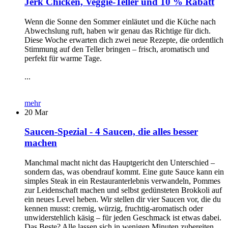
Jerk Chicken, Veggie-Teller und 10 % Rabatt
Wenn die Sonne den Sommer einläutet und die Küche nach
Abwechslung ruft, haben wir genau das Richtige für dich.
Diese Woche erwarten dich zwei neue Rezepte, die ordentlich
Stimmung auf den Teller bringen – frisch, aromatisch und
perfekt für warme Tage.
...
mehr
20
Mar
Saucen-Spezial - 4 Saucen, die alles besser
machen
Manchmal macht nicht das Hauptgericht den Unterschied –
sondern das, was obendrauf kommt. Eine gute Sauce kann ein
simples Steak in ein Restauranterlebnis verwandeln, Pommes
zur Leidenschaft machen und selbst gedünsteten Brokkoli auf
ein neues Level heben. Wir stellen dir vier Saucen vor, die du
kennen musst: cremig, würzig, fruchtig-aromatisch oder
unwiderstehlich käsig – für jeden Geschmack ist etwas dabei.
Das Beste? Alle lassen sich in wenigen Minuten zubereiten