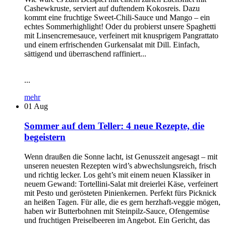
Cashewkruste, serviert auf duftendem Kokosreis. Dazu
kommt eine fruchtige Sweet-Chili-Sauce und Mango – ein
echtes Sommerhighlight! Oder du probierst unsere Spaghetti
mit Linsencremesauce, verfeinert mit knusprigem Pangrattato
und einem erfrischenden Gurkensalat mit Dill. Einfach,
sättigend und überraschend raffiniert...
...
mehr
01
Aug
Sommer auf dem Teller: 4 neue Rezepte, die
begeistern
Wenn draußen die Sonne lacht, ist Genusszeit angesagt – mit
unseren neuesten Rezepten wird’s abwechslungsreich, frisch
und richtig lecker. Los geht’s mit einem neuen Klassiker in
neuem Gewand: Tortellini-Salat mit dreierlei Käse, verfeinert
mit Pesto und gerösteten Pinienkernen. Perfekt fürs Picknick
an heißen Tagen. Für alle, die es gern herzhaft-veggie mögen,
haben wir Butterbohnen mit Steinpilz-Sauce, Ofengemüse
und fruchtigen Preiselbeeren im Angebot. Ein Gericht, das