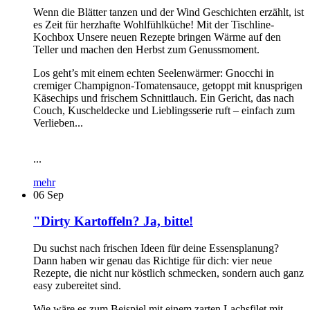
Wenn die Blätter tanzen und der Wind Geschichten erzählt, ist
es Zeit für herzhafte Wohlfühlküche! Mit der Tischline-
Kochbox Unsere neuen Rezepte bringen Wärme auf den
Teller und machen den Herbst zum Genussmoment.
Los geht’s mit einem echten Seelenwärmer: Gnocchi in
cremiger Champignon-Tomatensauce, getoppt mit knusprigen
Käsechips und frischem Schnittlauch. Ein Gericht, das nach
Couch, Kuscheldecke und Lieblingsserie ruft – einfach zum
Verlieben...
...
mehr
06
Sep
"Dirty Kartoffeln? Ja, bitte!
Du suchst nach frischen Ideen für deine Essensplanung?
Dann haben wir genau das Richtige für dich: vier neue
Rezepte, die nicht nur köstlich schmecken, sondern auch ganz
easy zubereitet sind.
Wie wäre es zum Beispiel mit einem zarten Lachsfilet mit