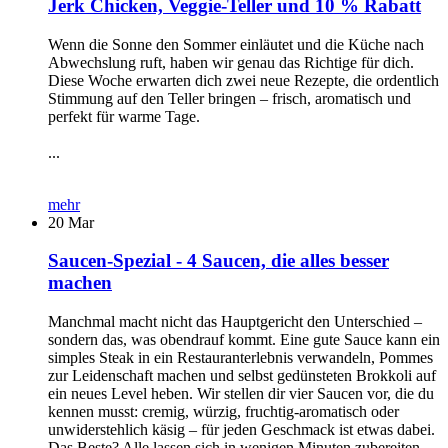
Jerk Chicken, Veggie-Teller und 10 % Rabatt
Wenn die Sonne den Sommer einläutet und die Küche nach
Abwechslung ruft, haben wir genau das Richtige für dich.
Diese Woche erwarten dich zwei neue Rezepte, die ordentlich
Stimmung auf den Teller bringen – frisch, aromatisch und
perfekt für warme Tage.
...
mehr
20
Mar
Saucen-Spezial - 4 Saucen, die alles besser
machen
Manchmal macht nicht das Hauptgericht den Unterschied –
sondern das, was obendrauf kommt. Eine gute Sauce kann ein
simples Steak in ein Restauranterlebnis verwandeln, Pommes
zur Leidenschaft machen und selbst gedünsteten Brokkoli auf
ein neues Level heben. Wir stellen dir vier Saucen vor, die du
kennen musst: cremig, würzig, fruchtig-aromatisch oder
unwiderstehlich käsig – für jeden Geschmack ist etwas dabei.
Das Beste? Alle lassen sich in wenigen Minuten zubereiten