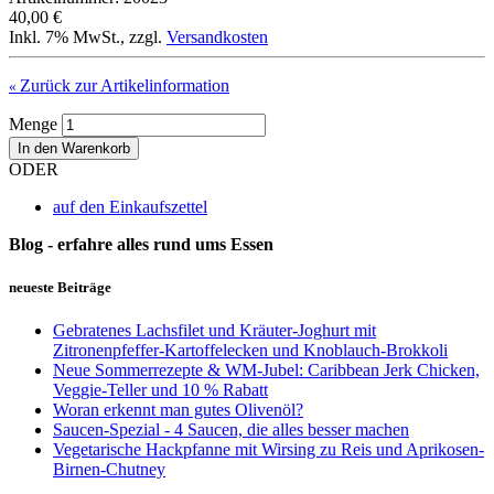
40,00 €
Inkl. 7% MwSt.
,
zzgl.
Versandkosten
Zurück zur Artikelinformation
«
Menge
In den Warenkorb
ODER
auf den Einkaufszettel
Blog - erfahre alles rund ums Essen
neueste Beiträge
Gebratenes Lachsfilet und Kräuter-Joghurt mit
Zitronenpfeffer-Kartoffelecken und Knoblauch-Brokkoli
Neue Sommerrezepte & WM-Jubel: Caribbean Jerk Chicken,
Veggie-Teller und 10 % Rabatt
Woran erkennt man gutes Olivenöl?
Saucen-Spezial - 4 Saucen, die alles besser machen
Vegetarische Hackpfanne mit Wirsing zu Reis und Aprikosen-
Birnen-Chutney