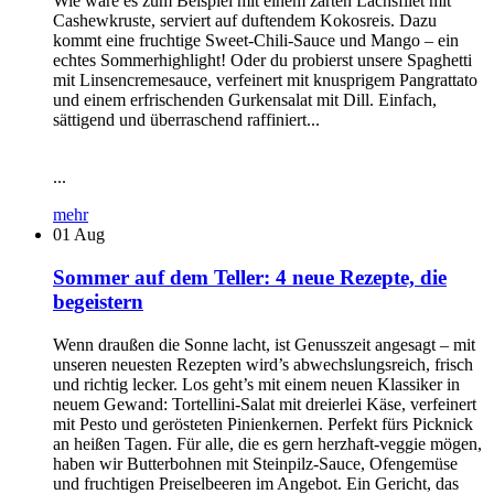
Wie wäre es zum Beispiel mit einem zarten Lachsfilet mit
Cashewkruste, serviert auf duftendem Kokosreis. Dazu
kommt eine fruchtige Sweet-Chili-Sauce und Mango – ein
echtes Sommerhighlight! Oder du probierst unsere Spaghetti
mit Linsencremesauce, verfeinert mit knusprigem Pangrattato
und einem erfrischenden Gurkensalat mit Dill. Einfach,
sättigend und überraschend raffiniert...
...
mehr
01
Aug
Sommer auf dem Teller: 4 neue Rezepte, die
begeistern
Wenn draußen die Sonne lacht, ist Genusszeit angesagt – mit
unseren neuesten Rezepten wird’s abwechslungsreich, frisch
und richtig lecker. Los geht’s mit einem neuen Klassiker in
neuem Gewand: Tortellini-Salat mit dreierlei Käse, verfeinert
mit Pesto und gerösteten Pinienkernen. Perfekt fürs Picknick
an heißen Tagen. Für alle, die es gern herzhaft-veggie mögen,
haben wir Butterbohnen mit Steinpilz-Sauce, Ofengemüse
und fruchtigen Preiselbeeren im Angebot. Ein Gericht, das