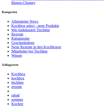
Birnen-Chutney
Kategorien
Allgemeine News
Kochbox select - neue Produkte
Wie funktioniert Tischline
Rezepte
Rabattgrube
Geschenkideen
Neue Rezepte in den Kochboxen
Mitarbeiter bei Tischline
Wissen
Schlagworte
Kochbox
kochbox
tischline
rezepte
rabatt
sommer
Kochen