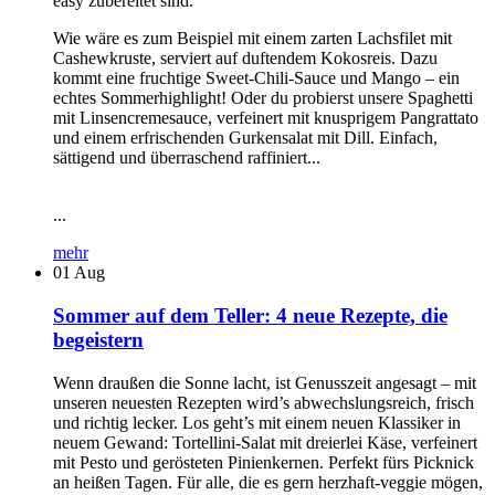
easy zubereitet sind.
Wie wäre es zum Beispiel mit einem zarten Lachsfilet mit
Cashewkruste, serviert auf duftendem Kokosreis. Dazu
kommt eine fruchtige Sweet-Chili-Sauce und Mango – ein
echtes Sommerhighlight! Oder du probierst unsere Spaghetti
mit Linsencremesauce, verfeinert mit knusprigem Pangrattato
und einem erfrischenden Gurkensalat mit Dill. Einfach,
sättigend und überraschend raffiniert...
...
mehr
01
Aug
Sommer auf dem Teller: 4 neue Rezepte, die
begeistern
Wenn draußen die Sonne lacht, ist Genusszeit angesagt – mit
unseren neuesten Rezepten wird’s abwechslungsreich, frisch
und richtig lecker. Los geht’s mit einem neuen Klassiker in
neuem Gewand: Tortellini-Salat mit dreierlei Käse, verfeinert
mit Pesto und gerösteten Pinienkernen. Perfekt fürs Picknick
an heißen Tagen. Für alle, die es gern herzhaft-veggie mögen,