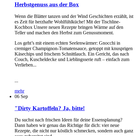
Herbstgenuss aus der Box
Wenn die Blätter tanzen und der Wind Geschichten erzählt, ist
es Zeit für herzhafte Wohlfühlküche! Mit der Tischline-
Kochbox Unsere neuen Rezepte bringen Wärme auf den
Teller und machen den Herbst zum Genussmoment.
Los geht’s mit einem echten Seelenwärmer: Gnocchi in
cremiger Champignon-Tomatensauce, getoppt mit knusprigen
Käsechips und frischem Schnittlauch. Ein Gericht, das nach
Couch, Kuscheldecke und Lieblingsserie ruft – einfach zum
Verlieben...
...
mehr
06
Sep
"Dirty Kartoffeln? Ja, bitte!
Du suchst nach frischen Ideen für deine Essensplanung?
Dann haben wir genau das Richtige für dich: vier neue
Rezepte, die nicht nur köstlich schmecken, sondern auch ganz