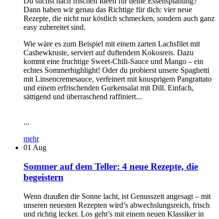
Du suchst nach frischen Ideen für deine Essensplanung?
Dann haben wir genau das Richtige für dich: vier neue
Rezepte, die nicht nur köstlich schmecken, sondern auch ganz
easy zubereitet sind.
Wie wäre es zum Beispiel mit einem zarten Lachsfilet mit
Cashewkruste, serviert auf duftendem Kokosreis. Dazu
kommt eine fruchtige Sweet-Chili-Sauce und Mango – ein
echtes Sommerhighlight! Oder du probierst unsere Spaghetti
mit Linsencremesauce, verfeinert mit knusprigem Pangrattato
und einem erfrischenden Gurkensalat mit Dill. Einfach,
sättigend und überraschend raffiniert...
...
mehr
01
Aug
Sommer auf dem Teller: 4 neue Rezepte, die
begeistern
Wenn draußen die Sonne lacht, ist Genusszeit angesagt – mit
unseren neuesten Rezepten wird’s abwechslungsreich, frisch
und richtig lecker. Los geht’s mit einem neuen Klassiker in