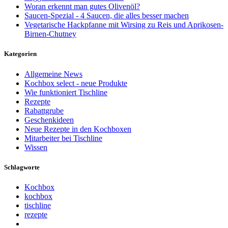
Woran erkennt man gutes Olivenöl?
Saucen-Spezial - 4 Saucen, die alles besser machen
Vegetarische Hackpfanne mit Wirsing zu Reis und Aprikosen-
Birnen-Chutney
Kategorien
Allgemeine News
Kochbox select - neue Produkte
Wie funktioniert Tischline
Rezepte
Rabattgrube
Geschenkideen
Neue Rezepte in den Kochboxen
Mitarbeiter bei Tischline
Wissen
Schlagworte
Kochbox
kochbox
tischline
rezepte