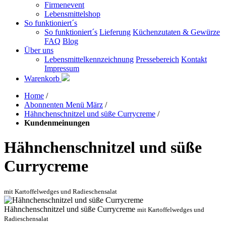
Firmenevent
Lebensmittelshop
So funktioniert´s
So funktioniert´s
Lieferung
Küchenzutaten & Gewürze
FAQ
Blog
Über uns
Lebensmittelkennzeichnung
Pressebereich
Kontakt
Impressum
Warenkorb
Home
/
Abonnenten Menü März
/
Hähnchenschnitzel und süße Currycreme
/
Kundenmeinungen
Hähnchenschnitzel und süße
Currycreme
mit Kartoffelwedges und Radieschensalat
Hähnchenschnitzel und süße Currycreme
mit Kartoffelwedges und
Radieschensalat