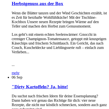
Herbstgenuss aus der Box
Wenn die Blätter tanzen und der Wind Geschichten erzählt, ist
es Zeit für herzhafte Wohlfühlküche! Mit der Tischline-
Kochbox Unsere neuen Rezepte bringen Wärme auf den
Teller und machen den Herbst zum Genussmoment.
Los geht’s mit einem echten Seelenwärmer: Gnocchi in
cremiger Champignon-Tomatensauce, getoppt mit knusprigen
Käsechips und frischem Schnittlauch. Ein Gericht, das nach
Couch, Kuscheldecke und Lieblingsserie ruft – einfach zum
Verlieben...
...
mehr
06
Sep
"Dirty Kartoffeln? Ja, bitte!
Du suchst nach frischen Ideen für deine Essensplanung?
Dann haben wir genau das Richtige für dich: vier neue
Rezepte, die nicht nur köstlich schmecken, sondern auch ganz