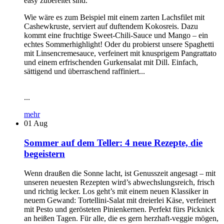
easy zubereitet sind.
Wie wäre es zum Beispiel mit einem zarten Lachsfilet mit
Cashewkruste, serviert auf duftendem Kokosreis. Dazu
kommt eine fruchtige Sweet-Chili-Sauce und Mango – ein
echtes Sommerhighlight! Oder du probierst unsere Spaghetti
mit Linsencremesauce, verfeinert mit knusprigem Pangrattato
und einem erfrischenden Gurkensalat mit Dill. Einfach,
sättigend und überraschend raffiniert...
...
mehr
01
Aug
Sommer auf dem Teller: 4 neue Rezepte, die
begeistern
Wenn draußen die Sonne lacht, ist Genusszeit angesagt – mit
unseren neuesten Rezepten wird’s abwechslungsreich, frisch
und richtig lecker. Los geht’s mit einem neuen Klassiker in
neuem Gewand: Tortellini-Salat mit dreierlei Käse, verfeinert
mit Pesto und gerösteten Pinienkernen. Perfekt fürs Picknick
an heißen Tagen. Für alle, die es gern herzhaft-veggie mögen,