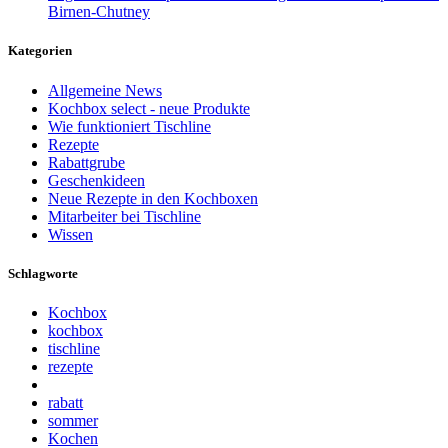
Birnen-Chutney
Kategorien
Allgemeine News
Kochbox select - neue Produkte
Wie funktioniert Tischline
Rezepte
Rabattgrube
Geschenkideen
Neue Rezepte in den Kochboxen
Mitarbeiter bei Tischline
Wissen
Schlagworte
Kochbox
kochbox
tischline
rezepte
rabatt
sommer
Kochen