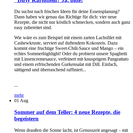
"Dirty Kartoffeln? Ja, bitte!
Du suchst nach frischen Ideen für deine Essensplanung?
Dann haben wir genau das Richtige für dich: vier neue
Rezepte, die nicht nur köstlich schmecken, sondern auch ganz
easy zubereitet sind.
Wie wäre es zum Beispiel mit einem zarten Lachsfilet mit
Cashewkruste, serviert auf duftendem Kokosreis. Dazu
kommt eine fruchtige Sweet-Chili-Sauce und Mango – ein
echtes Sommerhighlight! Oder du probierst unsere Spaghetti
mit Linsencremesauce, verfeinert mit knusprigem Pangrattato
und einem erfrischenden Gurkensalat mit Dill. Einfach,
sättigend und überraschend raffiniert...
...
mehr
01
Aug
Sommer auf dem Teller: 4 neue Rezepte, die
begeistern
Wenn draußen die Sonne lacht, ist Genusszeit angesagt – mit