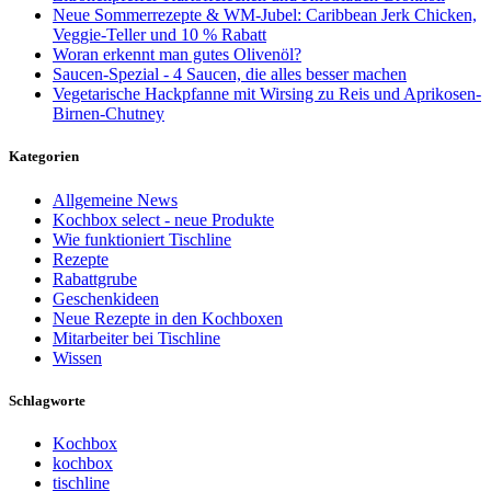
Neue Sommerrezepte & WM-Jubel: Caribbean Jerk Chicken,
Veggie-Teller und 10 % Rabatt
Woran erkennt man gutes Olivenöl?
Saucen-Spezial - 4 Saucen, die alles besser machen
Vegetarische Hackpfanne mit Wirsing zu Reis und Aprikosen-
Birnen-Chutney
Kategorien
Allgemeine News
Kochbox select - neue Produkte
Wie funktioniert Tischline
Rezepte
Rabattgrube
Geschenkideen
Neue Rezepte in den Kochboxen
Mitarbeiter bei Tischline
Wissen
Schlagworte
Kochbox
kochbox
tischline