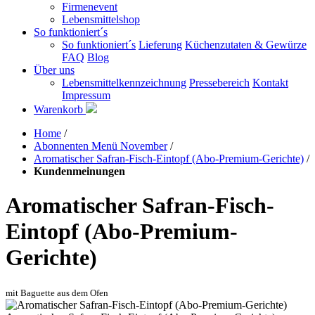
Firmenevent
Lebensmittelshop
So funktioniert´s
So funktioniert´s
Lieferung
Küchenzutaten & Gewürze
FAQ
Blog
Über uns
Lebensmittelkennzeichnung
Pressebereich
Kontakt
Impressum
Warenkorb
Home
/
Abonnenten Menü November
/
Aromatischer Safran-Fisch-Eintopf (Abo-Premium-Gerichte)
/
Kundenmeinungen
Aromatischer Safran-Fisch-
Eintopf (Abo-Premium-
Gerichte)
mit Baguette aus dem Ofen