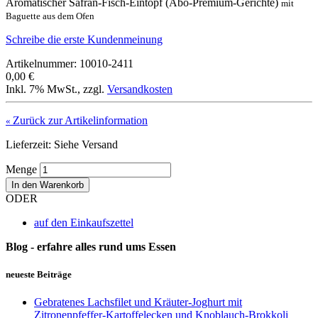
Aromatischer Safran-Fisch-Eintopf (Abo-Premium-Gerichte)
mit
Baguette aus dem Ofen
Schreibe die erste Kundenmeinung
Artikelnummer: 10010-2411
0,00 €
Inkl. 7% MwSt.
,
zzgl.
Versandkosten
Zurück zur Artikelinformation
«
Lieferzeit: Siehe Versand
Menge
In den Warenkorb
ODER
auf den Einkaufszettel
Blog - erfahre alles rund ums Essen
neueste Beiträge
Gebratenes Lachsfilet und Kräuter-Joghurt mit
Zitronenpfeffer-Kartoffelecken und Knoblauch-Brokkoli