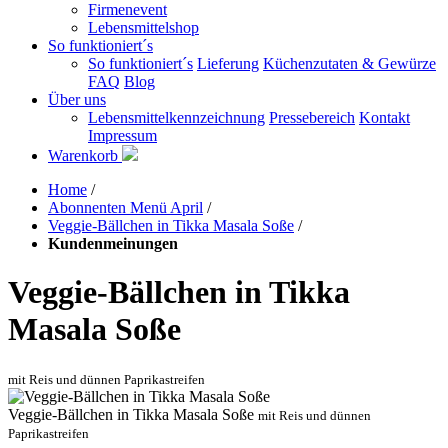
Firmenevent
Lebensmittelshop
So funktioniert´s
So funktioniert´s
Lieferung
Küchenzutaten & Gewürze
FAQ
Blog
Über uns
Lebensmittelkennzeichnung
Pressebereich
Kontakt
Impressum
Warenkorb
Home
/
Abonnenten Menü April
/
Veggie-Bällchen in Tikka Masala Soße
/
Kundenmeinungen
Veggie-Bällchen in Tikka
Masala Soße
mit Reis und dünnen Paprikastreifen
Veggie-Bällchen in Tikka Masala Soße
mit Reis und dünnen
Paprikastreifen