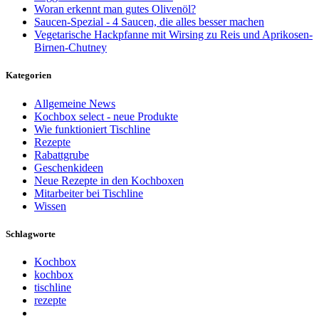
Woran erkennt man gutes Olivenöl?
Saucen-Spezial - 4 Saucen, die alles besser machen
Vegetarische Hackpfanne mit Wirsing zu Reis und Aprikosen-
Birnen-Chutney
Kategorien
Allgemeine News
Kochbox select - neue Produkte
Wie funktioniert Tischline
Rezepte
Rabattgrube
Geschenkideen
Neue Rezepte in den Kochboxen
Mitarbeiter bei Tischline
Wissen
Schlagworte
Kochbox
kochbox
tischline
rezepte