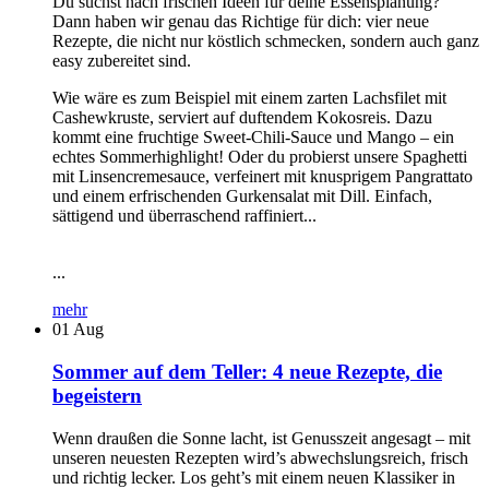
Du suchst nach frischen Ideen für deine Essensplanung?
Dann haben wir genau das Richtige für dich: vier neue
Rezepte, die nicht nur köstlich schmecken, sondern auch ganz
easy zubereitet sind.
Wie wäre es zum Beispiel mit einem zarten Lachsfilet mit
Cashewkruste, serviert auf duftendem Kokosreis. Dazu
kommt eine fruchtige Sweet-Chili-Sauce und Mango – ein
echtes Sommerhighlight! Oder du probierst unsere Spaghetti
mit Linsencremesauce, verfeinert mit knusprigem Pangrattato
und einem erfrischenden Gurkensalat mit Dill. Einfach,
sättigend und überraschend raffiniert...
...
mehr
01
Aug
Sommer auf dem Teller: 4 neue Rezepte, die
begeistern
Wenn draußen die Sonne lacht, ist Genusszeit angesagt – mit
unseren neuesten Rezepten wird’s abwechslungsreich, frisch
und richtig lecker. Los geht’s mit einem neuen Klassiker in