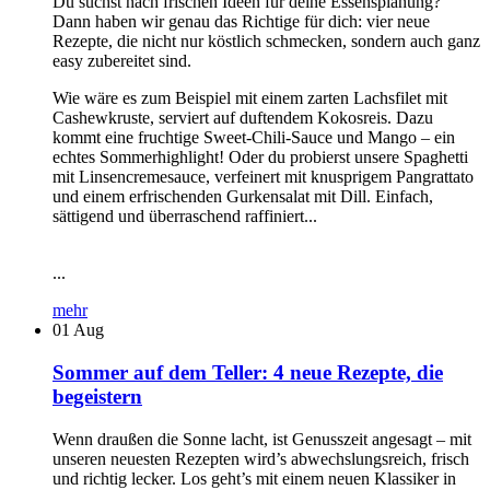
Du suchst nach frischen Ideen für deine Essensplanung?
Dann haben wir genau das Richtige für dich: vier neue
Rezepte, die nicht nur köstlich schmecken, sondern auch ganz
easy zubereitet sind.
Wie wäre es zum Beispiel mit einem zarten Lachsfilet mit
Cashewkruste, serviert auf duftendem Kokosreis. Dazu
kommt eine fruchtige Sweet-Chili-Sauce und Mango – ein
echtes Sommerhighlight! Oder du probierst unsere Spaghetti
mit Linsencremesauce, verfeinert mit knusprigem Pangrattato
und einem erfrischenden Gurkensalat mit Dill. Einfach,
sättigend und überraschend raffiniert...
...
mehr
01
Aug
Sommer auf dem Teller: 4 neue Rezepte, die
begeistern
Wenn draußen die Sonne lacht, ist Genusszeit angesagt – mit
unseren neuesten Rezepten wird’s abwechslungsreich, frisch
und richtig lecker. Los geht’s mit einem neuen Klassiker in