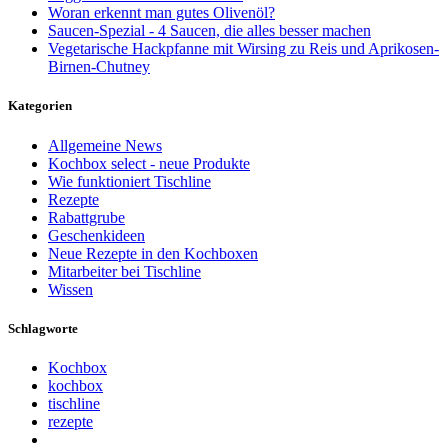
Woran erkennt man gutes Olivenöl?
Saucen-Spezial - 4 Saucen, die alles besser machen
Vegetarische Hackpfanne mit Wirsing zu Reis und Aprikosen-
Birnen-Chutney
Kategorien
Allgemeine News
Kochbox select - neue Produkte
Wie funktioniert Tischline
Rezepte
Rabattgrube
Geschenkideen
Neue Rezepte in den Kochboxen
Mitarbeiter bei Tischline
Wissen
Schlagworte
Kochbox
kochbox
tischline
rezepte